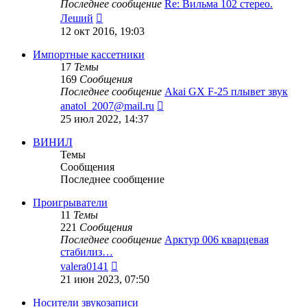
Последнее сообщение
Re: Вильма 102 стерео.
Перейти
Леший
к
12 окт 2016, 19:03
последнему
сообщению
Импортные кассетники
17
Темы
169
Сообщения
Последнее сообщение
Akai GX F-25 плывет звук
Перейти
anatol_2007@mail.ru
к
25 июл 2022, 14:37
последнему
сообщению
ВИНИЛ
Темы
Сообщения
Последнее сообщение
Проигрыватели
11
Темы
221
Сообщения
Последнее сообщение
Арктур 006 кварцевая
стабилиз…
Перейти
valera0141
к
21 июн 2023, 07:50
последнему
сообщению
Носители звукозаписи