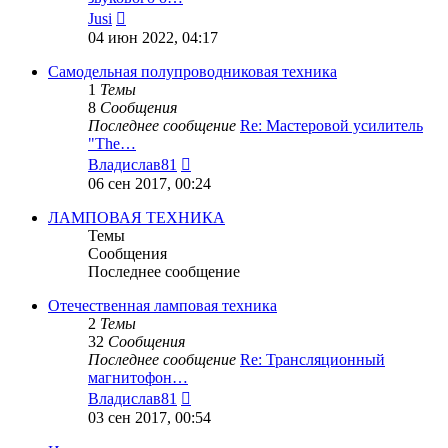
Перейти
Jusi
к
04 июн 2022, 04:17
последнему
сообщению
Самодельная полупроводниковая техника
1
Темы
8
Сообщения
Последнее сообщение
Re: Мастеровой усилитель
"The…
Перейти
Владислав81
к
06 сен 2017, 00:24
последнему
сообщению
ЛАМПОВАЯ ТЕХНИКА
Темы
Сообщения
Последнее сообщение
Отечественная ламповая техника
2
Темы
32
Сообщения
Последнее сообщение
Re: Трансляционный
магнитофон…
Перейти
Владислав81
к
03 сен 2017, 00:54
последнему