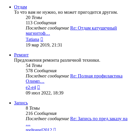
последнему
сообщению
Отдам
То что вам не нужно, но может пригодится другим.
20
Темы
113
Сообщения
Последнее сообщение
Re: Отдам катушечный
магнитоф…
Перейти
Tatiana
к
19 мар 2019, 21:31
последнему
сообщению
Ремонт
Предложения ремонта различной техники.
54
Темы
578
Сообщения
Последнее сообщение
Re: Полная профилактика
Олимп…
Перейти
e2-e4
к
09 июл 2022, 18:39
последнему
сообщению
Запись
8
Темы
216
Сообщения
Последнее сообщение
Re: Запись по пред.заказу на
…
Перейти
reeltoreel2012