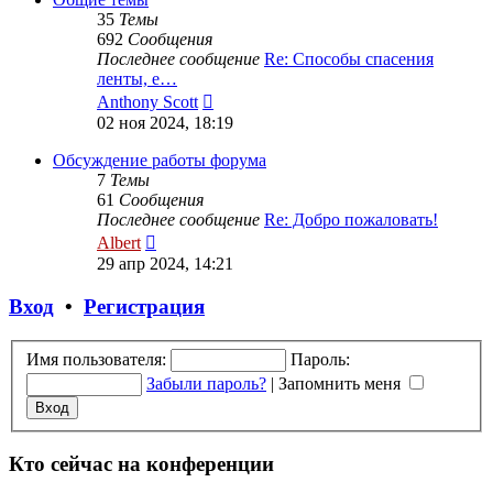
35
Темы
692
Сообщения
Последнее сообщение
Re: Способы спасения
ленты, е…
Перейти
Anthony Scott
к
02 ноя 2024, 18:19
последнему
сообщению
Обсуждение работы форума
7
Темы
61
Сообщения
Последнее сообщение
Re: Добро пожаловать!
Перейти
Albert
к
29 апр 2024, 14:21
последнему
сообщению
Вход
•
Регистрация
Имя пользователя:
Пароль:
Забыли пароль?
|
Запомнить меня
Кто сейчас на конференции