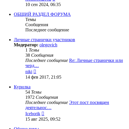
к
10 сен 2024, 06:35
последнему
сообщению
ОБЩИЙ РАЗДЕЛ ФОРУМА
Темы
Сообщения
Последнее сообщение
Личные странички участников
Модератор:
olegovich
1
Темы
38
Сообщения
Последнее сообщение
Re: Личные странички или
черд…
Перейти
niki
к
14 фев 2017, 21:05
последнему
сообщению
Курилка
54
Темы
1972
Сообщения
Последнее сообщение
Этот пост посвящен
деятельнос…
Перейти
Iceborik
к
15 авг 2025, 09:52
последнему
сообщению
Общие темы