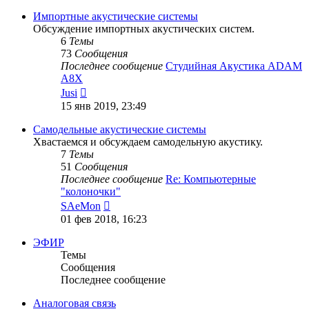
последнему
сообщению
Импортные акустические системы
Обсуждение импортных акустических систем.
6
Темы
73
Сообщения
Последнее сообщение
Студийная Акустика ADAM
A8X
Перейти
Jusi
к
15 янв 2019, 23:49
последнему
сообщению
Самодельные акустические системы
Хвастаемся и обсуждаем самодельную акустику.
7
Темы
51
Сообщения
Последнее сообщение
Re: Компьютерные
"колоночки"
Перейти
SAeMon
к
01 фев 2018, 16:23
последнему
сообщению
ЭФИР
Темы
Сообщения
Последнее сообщение
Аналоговая связь