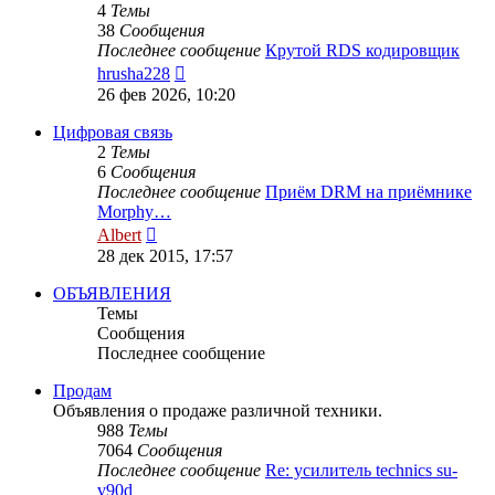
4
Темы
38
Сообщения
Последнее сообщение
Крутой RDS кодировщик
Перейти
hrusha228
к
26 фев 2026, 10:20
последнему
сообщению
Цифровая связь
2
Темы
6
Сообщения
Последнее сообщение
Приём DRM на приёмнике
Morphy…
Перейти
Albert
к
28 дек 2015, 17:57
последнему
сообщению
ОБЪЯВЛЕНИЯ
Темы
Сообщения
Последнее сообщение
Продам
Объявления о продаже различной техники.
988
Темы
7064
Сообщения
Последнее сообщение
Re: усилитель technics su-
v90d