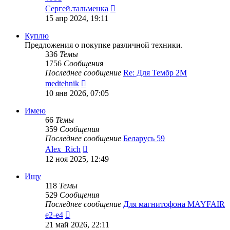
Перейти
Сергей.тальменка
к
15 апр 2024, 19:11
последнему
сообщению
Куплю
Предложения о покупке различной техники.
336
Темы
1756
Сообщения
Последнее сообщение
Re: Для Тембр 2М
Перейти
medtehnik
к
10 янв 2026, 07:05
последнему
сообщению
Имею
66
Темы
359
Сообщения
Последнее сообщение
Беларусь 59
Перейти
Alex_Rich
к
12 ноя 2025, 12:49
последнему
сообщению
Ищу
118
Темы
529
Сообщения
Последнее сообщение
Для магнитофона MAYFAIR
Перейти
e2-e4
к
21 май 2026, 22:11