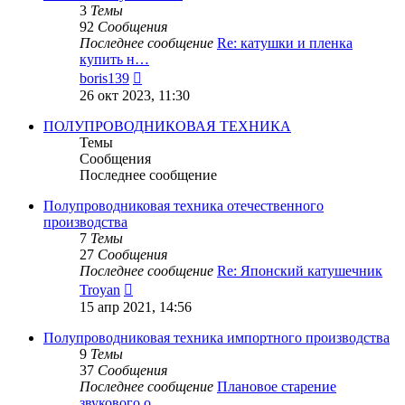
3
Темы
92
Сообщения
Последнее сообщение
Re: катушки и пленка
купить н…
Перейти
boris139
к
26 окт 2023, 11:30
последнему
сообщению
ПОЛУПРОВОДНИКОВАЯ ТЕХНИКА
Темы
Сообщения
Последнее сообщение
Полупроводниковая техника отечественного
производства
7
Темы
27
Сообщения
Последнее сообщение
Re: Японский катушечник
Перейти
Troyan
к
15 апр 2021, 14:56
последнему
сообщению
Полупроводниковая техника импортного производства
9
Темы
37
Сообщения
Последнее сообщение
Плановое старение
звукового о…