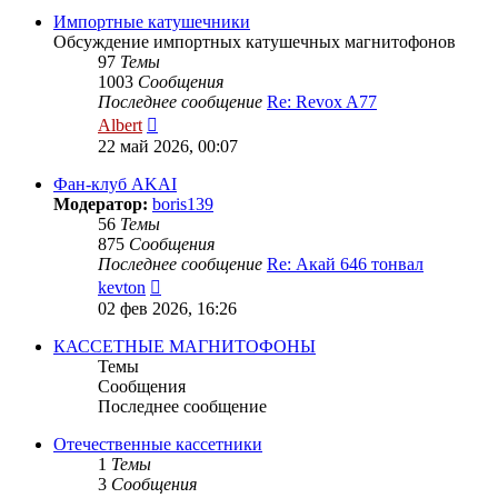
сообщению
Импортные катушечники
Обсуждение импортных катушечных магнитофонов
97
Темы
1003
Сообщения
Последнее сообщение
Re: Revox A77
Перейти
Albert
к
22 май 2026, 00:07
последнему
сообщению
Фан-клуб AKAI
Модератор:
boris139
56
Темы
875
Сообщения
Последнее сообщение
Re: Акай 646 тонвал
Перейти
kevton
к
02 фев 2026, 16:26
последнему
сообщению
КАССЕТНЫЕ МАГНИТОФОНЫ
Темы
Сообщения
Последнее сообщение
Отечественные кассетники
1
Темы
3
Сообщения