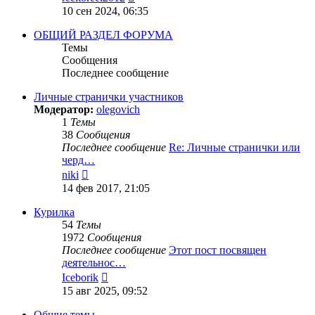
к
10 сен 2024, 06:35
последнему
сообщению
ОБЩИЙ РАЗДЕЛ ФОРУМА
Темы
Сообщения
Последнее сообщение
Личные странички участников
Модератор:
olegovich
1
Темы
38
Сообщения
Последнее сообщение
Re: Личные странички или
черд…
Перейти
niki
к
14 фев 2017, 21:05
последнему
сообщению
Курилка
54
Темы
1972
Сообщения
Последнее сообщение
Этот пост посвящен
деятельнос…
Перейти
Iceborik
к
15 авг 2025, 09:52
последнему
сообщению
Общие темы