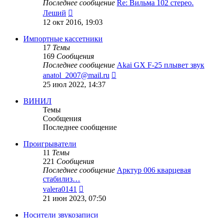
Последнее сообщение
Re: Вильма 102 стерео.
Перейти
Леший
к
12 окт 2016, 19:03
последнему
сообщению
Импортные кассетники
17
Темы
169
Сообщения
Последнее сообщение
Akai GX F-25 плывет звук
Перейти
anatol_2007@mail.ru
к
25 июл 2022, 14:37
последнему
сообщению
ВИНИЛ
Темы
Сообщения
Последнее сообщение
Проигрыватели
11
Темы
221
Сообщения
Последнее сообщение
Арктур 006 кварцевая
стабилиз…
Перейти
valera0141
к
21 июн 2023, 07:50
последнему
сообщению
Носители звукозаписи