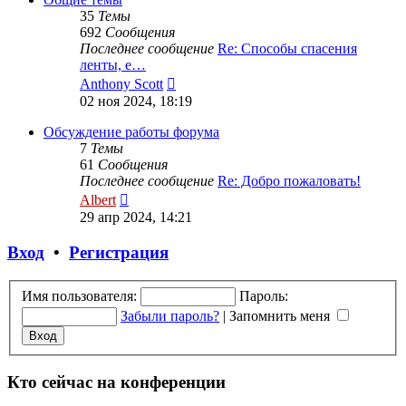
35
Темы
692
Сообщения
Последнее сообщение
Re: Способы спасения
ленты, е…
Перейти
Anthony Scott
к
02 ноя 2024, 18:19
последнему
сообщению
Обсуждение работы форума
7
Темы
61
Сообщения
Последнее сообщение
Re: Добро пожаловать!
Перейти
Albert
к
29 апр 2024, 14:21
последнему
сообщению
Вход
•
Регистрация
Имя пользователя:
Пароль:
Забыли пароль?
|
Запомнить меня
Кто сейчас на конференции