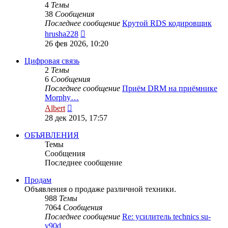
4
Темы
38
Сообщения
Последнее сообщение
Крутой RDS кодировщик
Перейти
hrusha228
к
26 фев 2026, 10:20
последнему
сообщению
Цифровая связь
2
Темы
6
Сообщения
Последнее сообщение
Приём DRM на приёмнике
Morphy…
Перейти
Albert
к
28 дек 2015, 17:57
последнему
сообщению
ОБЪЯВЛЕНИЯ
Темы
Сообщения
Последнее сообщение
Продам
Объявления о продаже различной техники.
988
Темы
7064
Сообщения
Последнее сообщение
Re: усилитель technics su-
v90d