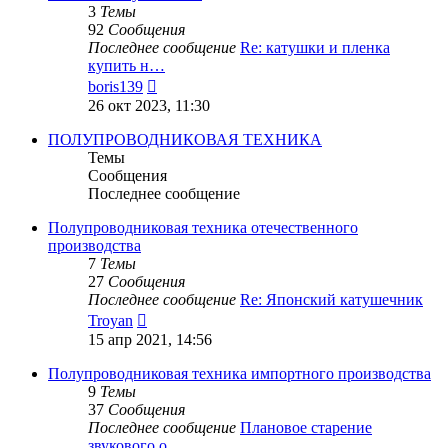
3
Темы
92
Сообщения
Последнее сообщение
Re: катушки и пленка
купить н…
Перейти
boris139
к
26 окт 2023, 11:30
последнему
сообщению
ПОЛУПРОВОДНИКОВАЯ ТЕХНИКА
Темы
Сообщения
Последнее сообщение
Полупроводниковая техника отечественного
производства
7
Темы
27
Сообщения
Последнее сообщение
Re: Японский катушечник
Перейти
Troyan
к
15 апр 2021, 14:56
последнему
сообщению
Полупроводниковая техника импортного производства
9
Темы
37
Сообщения
Последнее сообщение
Плановое старение
звукового о…