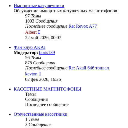
сообщению
Импортные катушечники
Обсуждение импортных катушечных магнитофонов
97
Темы
1003
Сообщения
Последнее сообщение
Re: Revox A77
Перейти
Albert
к
22 май 2026, 00:07
последнему
сообщению
Фан-клуб AKAI
Модератор:
boris139
56
Темы
875
Сообщения
Последнее сообщение
Re: Акай 646 тонвал
Перейти
kevton
к
02 фев 2026, 16:26
последнему
сообщению
КАССЕТНЫЕ МАГНИТОФОНЫ
Темы
Сообщения
Последнее сообщение
Отечественные кассетники
1
Темы
3
Сообщения