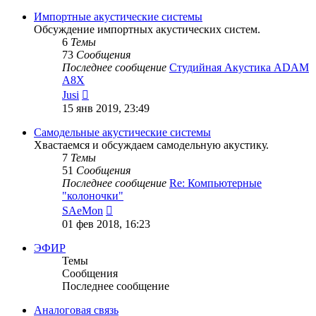
последнему
сообщению
Импортные акустические системы
Обсуждение импортных акустических систем.
6
Темы
73
Сообщения
Последнее сообщение
Студийная Акустика ADAM
A8X
Перейти
Jusi
к
15 янв 2019, 23:49
последнему
сообщению
Самодельные акустические системы
Хвастаемся и обсуждаем самодельную акустику.
7
Темы
51
Сообщения
Последнее сообщение
Re: Компьютерные
"колоночки"
Перейти
SAeMon
к
01 фев 2018, 16:23
последнему
сообщению
ЭФИР
Темы
Сообщения
Последнее сообщение
Аналоговая связь