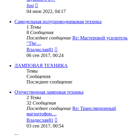
Перейти
Jusi
к
04 июн 2022, 04:17
последнему
сообщению
Самодельная полупроводниковая техника
1
Темы
8
Сообщения
Последнее сообщение
Re: Мастеровой усилитель
"The…
Перейти
Владислав81
к
06 сен 2017, 00:24
последнему
сообщению
ЛАМПОВАЯ ТЕХНИКА
Темы
Сообщения
Последнее сообщение
Отечественная ламповая техника
2
Темы
32
Сообщения
Последнее сообщение
Re: Трансляционный
магнитофон…
Перейти
Владислав81
к
03 сен 2017, 00:54
последнему