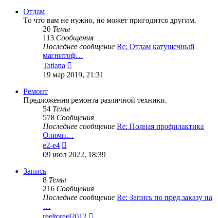
последнему
сообщению
Отдам
То что вам не нужно, но может пригодится другим.
20
Темы
113
Сообщения
Последнее сообщение
Re: Отдам катушечный
магнитоф…
Перейти
Tatiana
к
19 мар 2019, 21:31
последнему
сообщению
Ремонт
Предложения ремонта различной техники.
54
Темы
578
Сообщения
Последнее сообщение
Re: Полная профилактика
Олимп…
Перейти
e2-e4
к
09 июл 2022, 18:39
последнему
сообщению
Запись
8
Темы
216
Сообщения
Последнее сообщение
Re: Запись по пред.заказу на
…
Перейти
reeltoreel2012