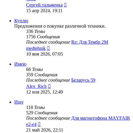
Перейти
Сергей.тальменка
к
15 апр 2024, 19:11
последнему
сообщению
Куплю
Предложения о покупке различной техники.
336
Темы
1756
Сообщения
Последнее сообщение
Re: Для Тембр 2М
Перейти
medtehnik
к
10 янв 2026, 07:05
последнему
сообщению
Имею
66
Темы
359
Сообщения
Последнее сообщение
Беларусь 59
Перейти
Alex_Rich
к
12 ноя 2025, 12:49
последнему
сообщению
Ищу
118
Темы
529
Сообщения
Последнее сообщение
Для магнитофона MAYFAIR
Перейти
e2-e4
к
21 май 2026, 22:11