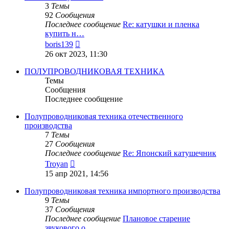
3
Темы
92
Сообщения
Последнее сообщение
Re: катушки и пленка
купить н…
Перейти
boris139
к
26 окт 2023, 11:30
последнему
сообщению
ПОЛУПРОВОДНИКОВАЯ ТЕХНИКА
Темы
Сообщения
Последнее сообщение
Полупроводниковая техника отечественного
производства
7
Темы
27
Сообщения
Последнее сообщение
Re: Японский катушечник
Перейти
Troyan
к
15 апр 2021, 14:56
последнему
сообщению
Полупроводниковая техника импортного производства
9
Темы
37
Сообщения
Последнее сообщение
Плановое старение
звукового о…