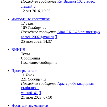
Последнее сообщение
Re: Вильма 102 стерео.
Перейти
Леший
к
12 окт 2016, 19:03
последнему
сообщению
Импортные кассетники
17
Темы
169
Сообщения
Последнее сообщение
Akai GX F-25 плывет звук
Перейти
anatol_2007@mail.ru
к
25 июл 2022, 14:37
последнему
сообщению
ВИНИЛ
Темы
Сообщения
Последнее сообщение
Проигрыватели
11
Темы
221
Сообщения
Последнее сообщение
Арктур 006 кварцевая
стабилиз…
Перейти
valera0141
к
21 июн 2023, 07:50
последнему
сообщению
Носители звукозаписи