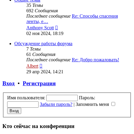
35
Темы
692
Сообщения
Последнее сообщение
Re: Способы спасения
ленты, е…
Перейти
Anthony Scott
к
02 ноя 2024, 18:19
последнему
сообщению
Обсуждение работы форума
7
Темы
61
Сообщения
Последнее сообщение
Re: Добро пожаловать!
Перейти
Albert
к
29 апр 2024, 14:21
последнему
сообщению
Вход
•
Регистрация
Имя пользователя:
Пароль:
Забыли пароль?
|
Запомнить меня
Кто сейчас на конференции