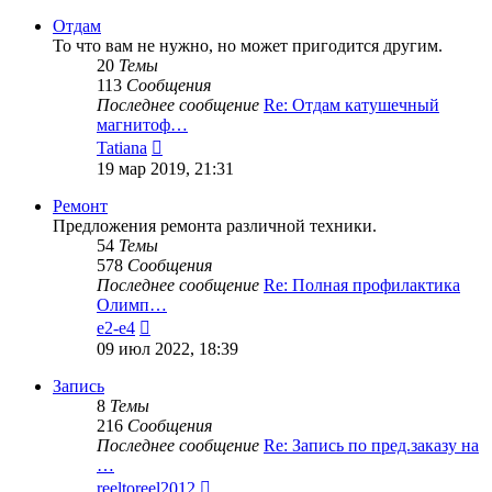
последнему
сообщению
Отдам
То что вам не нужно, но может пригодится другим.
20
Темы
113
Сообщения
Последнее сообщение
Re: Отдам катушечный
магнитоф…
Перейти
Tatiana
к
19 мар 2019, 21:31
последнему
сообщению
Ремонт
Предложения ремонта различной техники.
54
Темы
578
Сообщения
Последнее сообщение
Re: Полная профилактика
Олимп…
Перейти
e2-e4
к
09 июл 2022, 18:39
последнему
сообщению
Запись
8
Темы
216
Сообщения
Последнее сообщение
Re: Запись по пред.заказу на
…
Перейти
reeltoreel2012