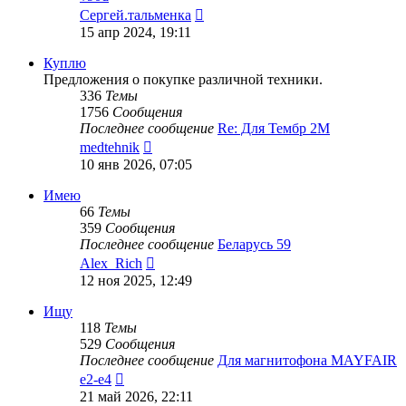
Перейти
Сергей.тальменка
к
15 апр 2024, 19:11
последнему
сообщению
Куплю
Предложения о покупке различной техники.
336
Темы
1756
Сообщения
Последнее сообщение
Re: Для Тембр 2М
Перейти
medtehnik
к
10 янв 2026, 07:05
последнему
сообщению
Имею
66
Темы
359
Сообщения
Последнее сообщение
Беларусь 59
Перейти
Alex_Rich
к
12 ноя 2025, 12:49
последнему
сообщению
Ищу
118
Темы
529
Сообщения
Последнее сообщение
Для магнитофона MAYFAIR
Перейти
e2-e4
к
21 май 2026, 22:11