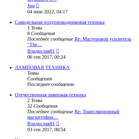
Перейти
Jusi
к
04 июн 2022, 04:17
последнему
сообщению
Самодельная полупроводниковая техника
1
Темы
8
Сообщения
Последнее сообщение
Re: Мастеровой усилитель
"The…
Перейти
Владислав81
к
06 сен 2017, 00:24
последнему
сообщению
ЛАМПОВАЯ ТЕХНИКА
Темы
Сообщения
Последнее сообщение
Отечественная ламповая техника
2
Темы
32
Сообщения
Последнее сообщение
Re: Трансляционный
магнитофон…
Перейти
Владислав81
к
03 сен 2017, 00:54
последнему