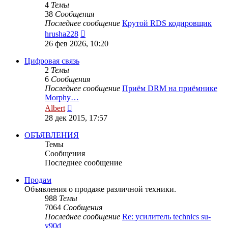
4
Темы
38
Сообщения
Последнее сообщение
Крутой RDS кодировщик
Перейти
hrusha228
к
26 фев 2026, 10:20
последнему
сообщению
Цифровая связь
2
Темы
6
Сообщения
Последнее сообщение
Приём DRM на приёмнике
Morphy…
Перейти
Albert
к
28 дек 2015, 17:57
последнему
сообщению
ОБЪЯВЛЕНИЯ
Темы
Сообщения
Последнее сообщение
Продам
Объявления о продаже различной техники.
988
Темы
7064
Сообщения
Последнее сообщение
Re: усилитель technics su-
v90d