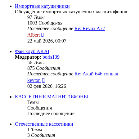
сообщению
Импортные катушечники
Обсуждение импортных катушечных магнитофонов
97
Темы
1003
Сообщения
Последнее сообщение
Re: Revox A77
Перейти
Albert
к
22 май 2026, 00:07
последнему
сообщению
Фан-клуб AKAI
Модератор:
boris139
56
Темы
875
Сообщения
Последнее сообщение
Re: Акай 646 тонвал
Перейти
kevton
к
02 фев 2026, 16:26
последнему
сообщению
КАССЕТНЫЕ МАГНИТОФОНЫ
Темы
Сообщения
Последнее сообщение
Отечественные кассетники
1
Темы
3
Сообщения