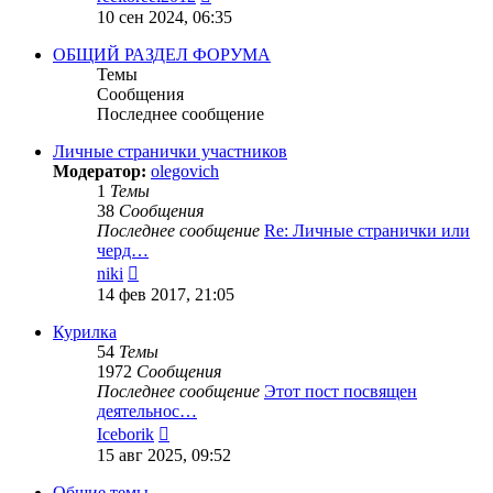
к
10 сен 2024, 06:35
последнему
сообщению
ОБЩИЙ РАЗДЕЛ ФОРУМА
Темы
Сообщения
Последнее сообщение
Личные странички участников
Модератор:
olegovich
1
Темы
38
Сообщения
Последнее сообщение
Re: Личные странички или
черд…
Перейти
niki
к
14 фев 2017, 21:05
последнему
сообщению
Курилка
54
Темы
1972
Сообщения
Последнее сообщение
Этот пост посвящен
деятельнос…
Перейти
Iceborik
к
15 авг 2025, 09:52
последнему
сообщению
Общие темы