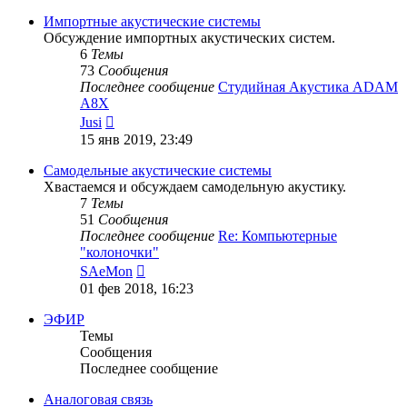
последнему
сообщению
Импортные акустические системы
Обсуждение импортных акустических систем.
6
Темы
73
Сообщения
Последнее сообщение
Студийная Акустика ADAM
A8X
Перейти
Jusi
к
15 янв 2019, 23:49
последнему
сообщению
Самодельные акустические системы
Хвастаемся и обсуждаем самодельную акустику.
7
Темы
51
Сообщения
Последнее сообщение
Re: Компьютерные
"колоночки"
Перейти
SAeMon
к
01 фев 2018, 16:23
последнему
сообщению
ЭФИР
Темы
Сообщения
Последнее сообщение
Аналоговая связь