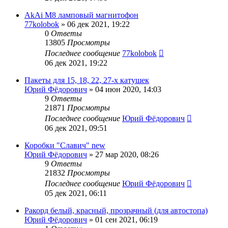
AkAi M8 ламповый магнитофон
77kolobok
»
06 дек 2021, 19:22
0
Ответы
13805
Просмотры
Последнее сообщение
77kolobok
06 дек 2021, 19:22
Пакеты для 15, 18, 22, 27-х катушек
Юрий Фёдорович
»
04 июн 2020, 14:03
9
Ответы
21871
Просмотры
Последнее сообщение
Юрий Фёдорович
06 дек 2021, 09:51
Коробки "Славич" new
Юрий Фёдорович
»
27 мар 2020, 08:26
9
Ответы
21832
Просмотры
Последнее сообщение
Юрий Фёдорович
05 дек 2021, 06:11
Ракорд белый, красный, прозрачный (для автостопа)
Юрий Фёдорович
»
01 сен 2021, 06:19