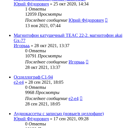
Юрий Фёдорович
»
25 окт 2020, 14:34
1
Ответы
12059
Просмотры
Последнее сообщение
Юрий Фёдорович
13 ноя 2021, 07:44
Магнитофон катушечный TEAC 22-2. магнитофон akai
Gx-77
Игорььь
»
28 окт 2021, 13:37
0
Ответы
10791
Просмотры
Последнее сообщение
Игорььь
28 окт 2021, 13:37
Осциллограф С1-94
e2-e4
»
28 сен 2021, 18:05
0
Ответы
9968
Просмотры
Последнее сообщение
e2-e4
28 сен 2021, 18:05
Аудиокассеты с записью (новые/в целлофане)
Юрий Фёдорович
»
17 сен 2021, 09:28
0
Ответы