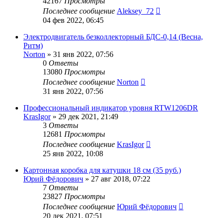
42167
Просмотры
Последнее сообщение
Aleksey_72
04 фев 2022, 06:45
Электродвигатель безколлекторный БДС-0,14 (Весна,
Ритм)
Norton
»
31 янв 2022, 07:56
0
Ответы
13080
Просмотры
Последнее сообщение
Norton
31 янв 2022, 07:56
Профессиональный индикатор уровня RTW1206DR
KrasIgor
»
29 дек 2021, 21:49
3
Ответы
12681
Просмотры
Последнее сообщение
KrasIgor
25 янв 2022, 10:08
Картонная коробка для катушки 18 см (35 руб.)
Юрий Фёдорович
»
27 авг 2018, 07:22
7
Ответы
23827
Просмотры
Последнее сообщение
Юрий Фёдорович
20 дек 2021, 07:51