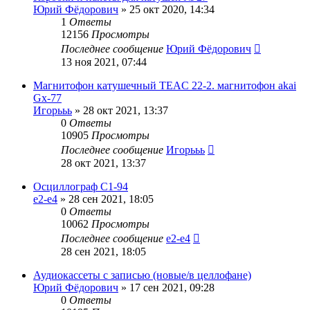
Юрий Фёдорович
»
25 окт 2020, 14:34
1
Ответы
12156
Просмотры
Последнее сообщение
Юрий Фёдорович
13 ноя 2021, 07:44
Магнитофон катушечный TEAC 22-2. магнитофон akai
Gx-77
Игорььь
»
28 окт 2021, 13:37
0
Ответы
10905
Просмотры
Последнее сообщение
Игорььь
28 окт 2021, 13:37
Осциллограф С1-94
e2-e4
»
28 сен 2021, 18:05
0
Ответы
10062
Просмотры
Последнее сообщение
e2-e4
28 сен 2021, 18:05
Аудиокассеты с записью (новые/в целлофане)
Юрий Фёдорович
»
17 сен 2021, 09:28
0
Ответы