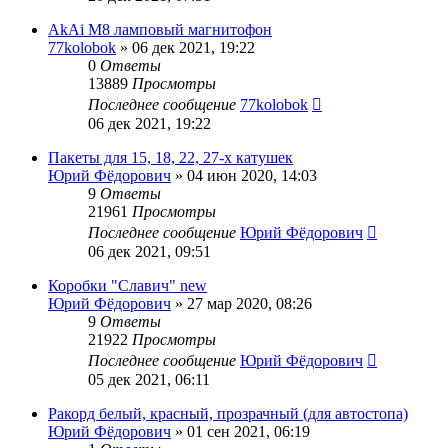
AkAi M8 ламповый магнитофон
77kolobok
»
06 дек 2021, 19:22
0
Ответы
13889
Просмотры
Последнее сообщение
77kolobok
06 дек 2021, 19:22
Пакеты для 15, 18, 22, 27-х катушек
Юрий Фёдорович
»
04 июн 2020, 14:03
9
Ответы
21961
Просмотры
Последнее сообщение
Юрий Фёдорович
06 дек 2021, 09:51
Коробки "Славич" new
Юрий Фёдорович
»
27 мар 2020, 08:26
9
Ответы
21922
Просмотры
Последнее сообщение
Юрий Фёдорович
05 дек 2021, 06:11
Ракорд белый, красный, прозрачный (для автостопа)
Юрий Фёдорович
»
01 сен 2021, 06:19