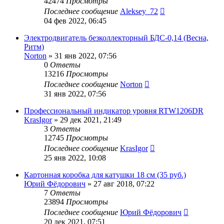
42474
Просмотры
Последнее сообщение
Aleksey_72
04 фев 2022, 06:45
Электродвигатель безколлекторный БДС-0,14 (Весна,
Ритм)
Norton
»
31 янв 2022, 07:56
0
Ответы
13216
Просмотры
Последнее сообщение
Norton
31 янв 2022, 07:56
Профессиональный индикатор уровня RTW1206DR
KrasIgor
»
29 дек 2021, 21:49
3
Ответы
12745
Просмотры
Последнее сообщение
KrasIgor
25 янв 2022, 10:08
Картонная коробка для катушки 18 см (35 руб.)
Юрий Фёдорович
»
27 авг 2018, 07:22
7
Ответы
23894
Просмотры
Последнее сообщение
Юрий Фёдорович
20 дек 2021, 07:51