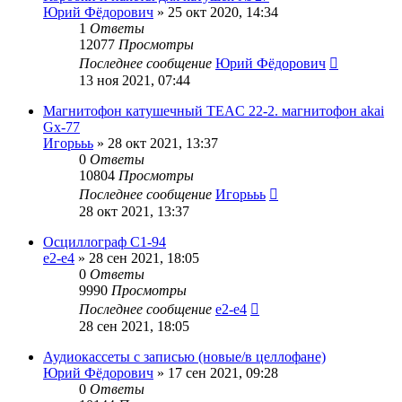
Юрий Фёдорович
»
25 окт 2020, 14:34
1
Ответы
12077
Просмотры
Последнее сообщение
Юрий Фёдорович
13 ноя 2021, 07:44
Магнитофон катушечный TEAC 22-2. магнитофон akai
Gx-77
Игорььь
»
28 окт 2021, 13:37
0
Ответы
10804
Просмотры
Последнее сообщение
Игорььь
28 окт 2021, 13:37
Осциллограф С1-94
e2-e4
»
28 сен 2021, 18:05
0
Ответы
9990
Просмотры
Последнее сообщение
e2-e4
28 сен 2021, 18:05
Аудиокассеты с записью (новые/в целлофане)
Юрий Фёдорович
»
17 сен 2021, 09:28
0
Ответы