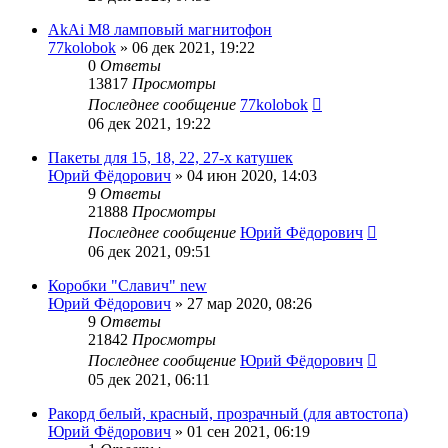
AkAi M8 ламповый магнитофон
77kolobok
»
06 дек 2021, 19:22
0
Ответы
13817
Просмотры
Последнее сообщение
77kolobok
06 дек 2021, 19:22
Пакеты для 15, 18, 22, 27-х катушек
Юрий Фёдорович
»
04 июн 2020, 14:03
9
Ответы
21888
Просмотры
Последнее сообщение
Юрий Фёдорович
06 дек 2021, 09:51
Коробки "Славич" new
Юрий Фёдорович
»
27 мар 2020, 08:26
9
Ответы
21842
Просмотры
Последнее сообщение
Юрий Фёдорович
05 дек 2021, 06:11
Ракорд белый, красный, прозрачный (для автостопа)
Юрий Фёдорович
»
01 сен 2021, 06:19