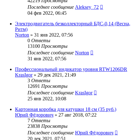
42219
Просмотры
Последнее сообщение
Aleksey_72
04 фев 2022, 06:45
Электродвигатель безколлекторный БДС-0,14 (Весна,
Ритм)
Norton
»
31 янв 2022, 07:56
0
Ответы
13100
Просмотры
Последнее сообщение
Norton
31 янв 2022, 07:56
Профессиональный индикатор уровня RTW1206DR
KrasIgor
»
29 дек 2021, 21:49
3
Ответы
12691
Просмотры
Последнее сообщение
KrasIgor
25 янв 2022, 10:08
Картонная коробка для катушки 18 см (35 руб.)
Юрий Фёдорович
»
27 авг 2018, 07:22
7
Ответы
23838
Просмотры
Последнее сообщение
Юрий Фёдорович
20 дек 2021, 07:51