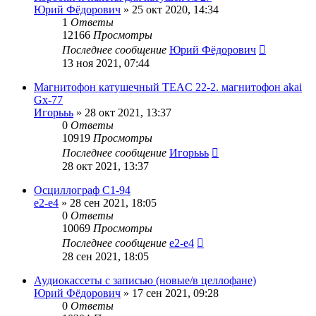
Юрий Фёдорович
»
25 окт 2020, 14:34
1
Ответы
12166
Просмотры
Последнее сообщение
Юрий Фёдорович
13 ноя 2021, 07:44
Магнитофон катушечный TEAC 22-2. магнитофон akai
Gx-77
Игорььь
»
28 окт 2021, 13:37
0
Ответы
10919
Просмотры
Последнее сообщение
Игорььь
28 окт 2021, 13:37
Осциллограф С1-94
e2-e4
»
28 сен 2021, 18:05
0
Ответы
10069
Просмотры
Последнее сообщение
e2-e4
28 сен 2021, 18:05
Аудиокассеты с записью (новые/в целлофане)
Юрий Фёдорович
»
17 сен 2021, 09:28
0
Ответы