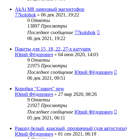
AkAi M8 ламповый магнитофон
77kolobok
»
06 дек 2021, 19:22
0
Ответы
13897
Просмотры
Последнее сообщение
77kolobok
06 дек 2021, 19:22
Пакеты для 15, 18, 22, 27-х катушек
Юрий Фёдорович
»
04 июн 2020, 14:03
9
Ответы
21975
Просмотры
Последнее сообщение
Юрий Фёдорович
06 дек 2021, 09:51
Коробки "Славич" new
Юрий Фёдорович
»
27 мар 2020, 08:26
9
Ответы
21927
Просмотры
Последнее сообщение
Юрий Фёдорович
05 дек 2021, 06:11
Ракорд белый, красный, прозрачный (для автостопа)
Юрий Фёдорович
»
01 сен 2021, 06:19