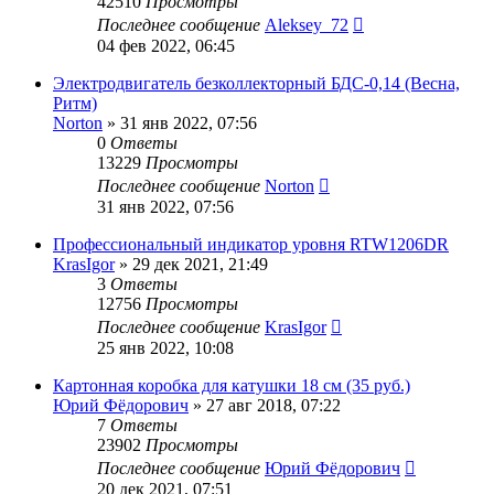
42510
Просмотры
Последнее сообщение
Aleksey_72
04 фев 2022, 06:45
Электродвигатель безколлекторный БДС-0,14 (Весна,
Ритм)
Norton
»
31 янв 2022, 07:56
0
Ответы
13229
Просмотры
Последнее сообщение
Norton
31 янв 2022, 07:56
Профессиональный индикатор уровня RTW1206DR
KrasIgor
»
29 дек 2021, 21:49
3
Ответы
12756
Просмотры
Последнее сообщение
KrasIgor
25 янв 2022, 10:08
Картонная коробка для катушки 18 см (35 руб.)
Юрий Фёдорович
»
27 авг 2018, 07:22
7
Ответы
23902
Просмотры
Последнее сообщение
Юрий Фёдорович
20 дек 2021, 07:51