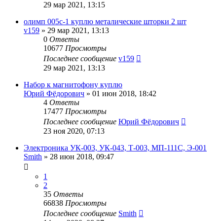
29 мар 2021, 13:15
олимп 005с-1 куплю металические шторки 2 шт
v159
»
29 мар 2021, 13:13
0
Ответы
10677
Просмотры
Последнее сообщение
v159
29 мар 2021, 13:13
Набор к магнитофону куплю
Юрий Фёдорович
»
01 июн 2018, 18:42
4
Ответы
17477
Просмотры
Последнее сообщение
Юрий Фёдорович
23 ноя 2020, 07:13
Электроника УК-003, УК-043, Т-003, МП-111С, Э-001
Smith
»
28 июн 2018, 09:47
1
2
35
Ответы
66838
Просмотры
Последнее сообщение
Smith