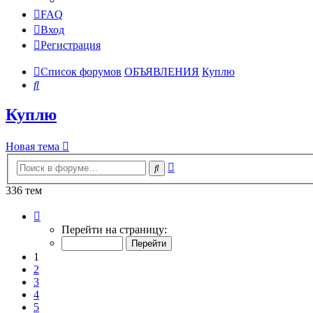
FAQ
Вход
Регистрация
Список форумов
ОБЪЯВЛЕНИЯ
Куплю
Поиск
Куплю
Новая тема
Расширенный
Поиск
поиск
336 тем
Страница
1
Перейти на страницу:
из
14
1
2
3
4
5