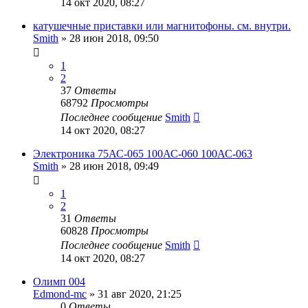
14 окт 2020, 08:27
катушечные приставки или магнитофоны. см. внутри.
Smith
»
28 июн 2018, 09:50
1
2
37
Ответы
68792
Просмотры
Последнее сообщение
Smith
14 окт 2020, 08:27
Электроника 75АС-065 100АС-060 100АС-063
Smith
»
28 июн 2018, 09:49
1
2
31
Ответы
60828
Просмотры
Последнее сообщение
Smith
14 окт 2020, 08:27
Олимп 004
Edmond-mc
»
31 авг 2020, 21:25
0
Ответы