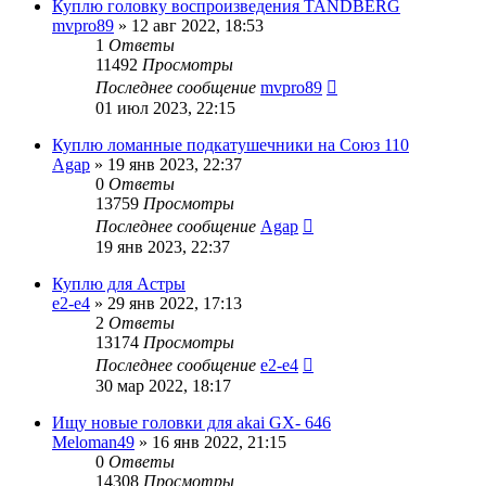
Куплю головку воспроизведения TANDBERG
mvpro89
»
12 авг 2022, 18:53
1
Ответы
11492
Просмотры
Последнее сообщение
mvpro89
01 июл 2023, 22:15
Куплю ломанные подкатушечники на Союз 110
Agap
»
19 янв 2023, 22:37
0
Ответы
13759
Просмотры
Последнее сообщение
Agap
19 янв 2023, 22:37
Куплю для Астры
e2-e4
»
29 янв 2022, 17:13
2
Ответы
13174
Просмотры
Последнее сообщение
e2-e4
30 мар 2022, 18:17
Ищу новые головки для akai GX- 646
Meloman49
»
16 янв 2022, 21:15
0
Ответы
14308
Просмотры