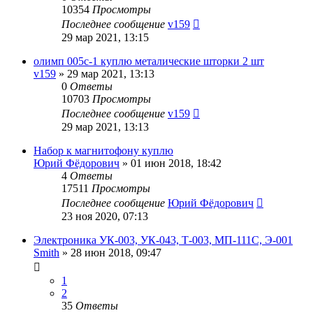
10354
Просмотры
Последнее сообщение
v159
29 мар 2021, 13:15
олимп 005с-1 куплю металические шторки 2 шт
v159
»
29 мар 2021, 13:13
0
Ответы
10703
Просмотры
Последнее сообщение
v159
29 мар 2021, 13:13
Набор к магнитофону куплю
Юрий Фёдорович
»
01 июн 2018, 18:42
4
Ответы
17511
Просмотры
Последнее сообщение
Юрий Фёдорович
23 ноя 2020, 07:13
Электроника УК-003, УК-043, Т-003, МП-111С, Э-001
Smith
»
28 июн 2018, 09:47
1
2
35
Ответы