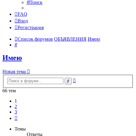
Поиск
FAQ
Вход
Регистрация
Список форумов
ОБЪЯВЛЕНИЯ
Имею
Поиск
Имею
Новая тема
Расширенный
Поиск
поиск
66 тем
1
2
3
След.
Темы
Ответы