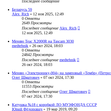
Последнее сообщение
Беларусь 59
Alex_Rich
»
12 ноя 2025, 12:49
0
Ответы
2649
Просмотры
Последнее сообщение
Alex_Rich
12 ноя 2025, 12:49
Меняю Teac X2000R на Tascam 3030
medtehnik
»
26 окт 2024, 18:03
0
Ответы
24842
Просмотры
Последнее сообщение
medtehnik
26 окт 2024, 18:03
Меняю «Электронику-004» на ламповый «Тембр» (Петроз
Олег Шматович
»
07 окт 2024, 17:30
0
Ответы
11553
Просмотры
Последнее сообщение
Олег Шматович
07 окт 2024, 17:30
Катушка №18 с коробкой ЛО МУЗФОНДА СССР
Юрий Фёдорович
»
19 мар 2019, 09:20