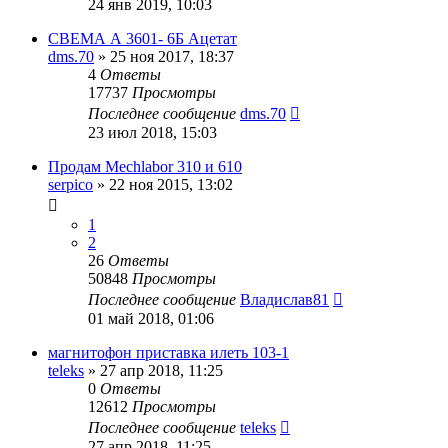
24 янв 2019, 10:03
СВЕМА А 3601- 6Б Ацетат
dms.70
»
25 ноя 2017, 18:37
4
Ответы
17737
Просмотры
Последнее сообщение
dms.70
23 июл 2018, 15:03
Продам Mechlabor 310 и 610
serpico
»
22 ноя 2015, 13:02
1
2
26
Ответы
50848
Просмотры
Последнее сообщение
Владислав81
01 май 2018, 01:06
магнитофон приставка илеть 103-1
teleks
»
27 апр 2018, 11:25
0
Ответы
12612
Просмотры
Последнее сообщение
teleks
27 апр 2018, 11:25