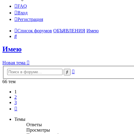
FAQ
Вход
Регистрация
Список форумов
ОБЪЯВЛЕНИЯ
Имею
Поиск
Имею
Новая тема
Расширенный
Поиск
поиск
66 тем
1
2
3
След.
Темы
Ответы
Просмотры