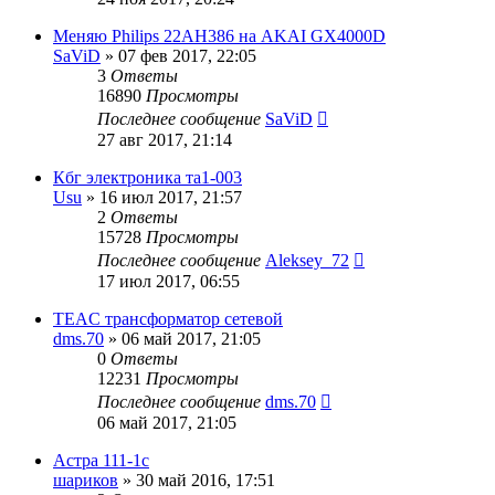
Меняю Philips 22AH386 на AKAI GX4000D
SaViD
»
07 фев 2017, 22:05
3
Ответы
16890
Просмотры
Последнее сообщение
SaViD
27 авг 2017, 21:14
Кбг электроника та1-003
Usu
»
16 июл 2017, 21:57
2
Ответы
15728
Просмотры
Последнее сообщение
Aleksey_72
17 июл 2017, 06:55
TEAC трансформатор сетевой
dms.70
»
06 май 2017, 21:05
0
Ответы
12231
Просмотры
Последнее сообщение
dms.70
06 май 2017, 21:05
Астра 111-1с
шариков
»
30 май 2016, 17:51