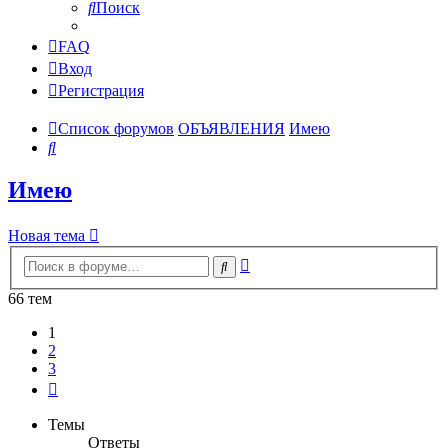
Поиск
FAQ
Вход
Регистрация
Список форумов
ОБЪЯВЛЕНИЯ
Имею
Поиск
Имею
Новая тема
Расширенный
Поиск
поиск
66 тем
1
2
3
След.
Темы
Ответы