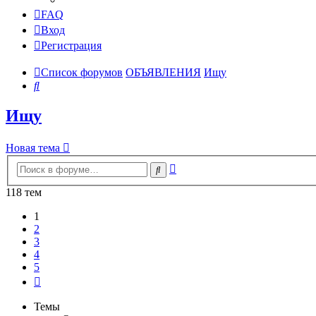
FAQ
Вход
Регистрация
Список форумов
ОБЪЯВЛЕНИЯ
Ищу
Поиск
Ищу
Новая тема
Расширенный
Поиск
поиск
118 тем
1
2
3
4
5
След.
Темы