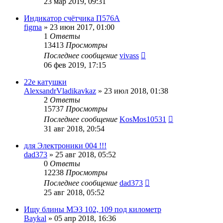
23 мар 2019, 09:31
Индикатор счётчика П576А
figma
»
23 июн 2017, 01:00
1
Ответы
13413
Просмотры
Последнее сообщение
vivass
06 фев 2019, 17:15
22e катушки
AlexsandrVladikavkaz
»
23 июл 2018, 01:38
2
Ответы
15737
Просмотры
Последнее сообщение
KosMos10531
31 авг 2018, 20:54
для Электроники 004 !!!
dad373
»
25 авг 2018, 05:52
0
Ответы
12238
Просмотры
Последнее сообщение
dad373
25 авг 2018, 05:52
Ищу блины МЭЗ 102, 109 под километр
Baykal
»
05 апр 2018, 16:36