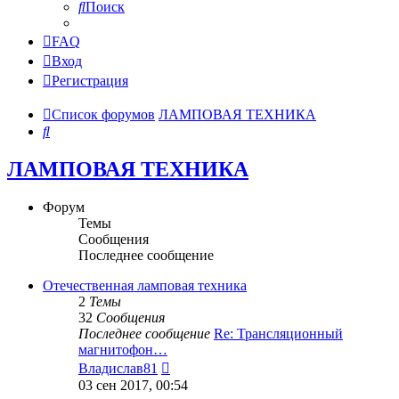
Поиск
FAQ
Вход
Регистрация
Список форумов
ЛАМПОВАЯ ТЕХНИКА
Поиск
ЛАМПОВАЯ ТЕХНИКА
Форум
Темы
Сообщения
Последнее сообщение
Отечественная ламповая техника
2
Темы
32
Сообщения
Последнее сообщение
Re: Трансляционный
магнитофон…
Перейти
Владислав81
к
03 сен 2017, 00:54
последнему