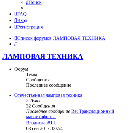
Поиск
FAQ
Вход
Регистрация
Список форумов
ЛАМПОВАЯ ТЕХНИКА
Поиск
ЛАМПОВАЯ ТЕХНИКА
Форум
Темы
Сообщения
Последнее сообщение
Отечественная ламповая техника
2
Темы
32
Сообщения
Последнее сообщение
Re: Трансляционный
магнитофон…
Перейти
Владислав81
к
03 сен 2017, 00:54
последнему