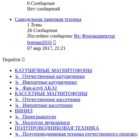
0
Сообщения
Нет сообщений
Самодельная ламповая техника
1
Темы
26
Сообщения
Последнее сообщение
Re: Фонокорректор
Перейти
borman2016
к
07 мар 2017, 21:21
последнему
сообщению
Перейти
КАТУШЕЧНЫЕ МАГНИТОФОНЫ
↳ Отечественные катушечники
↳ Импортные катушечники
↳ Фан-клуб AKAI
КАССЕТНЫЕ МАГНИТОФОНЫ
↳ Отечественные кассетники
↳ Импортные кассетники
ВИНИЛ
↳ Проигрыватели
↳ Носители звукозаписи
ПОЛУПРОВОДНИКОВАЯ ТЕХНИКА
↳ Полупроводниковая техника отечественного произво