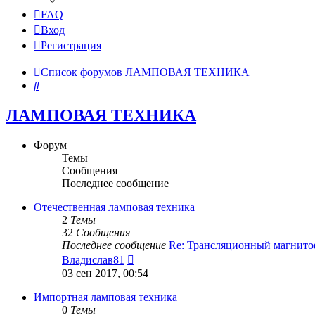
FAQ
Вход
Регистрация
Список форумов
ЛАМПОВАЯ ТЕХНИКА
Поиск
ЛАМПОВАЯ ТЕХНИКА
Форум
Темы
Сообщения
Последнее сообщение
Отечественная ламповая техника
2
Темы
32
Сообщения
Последнее сообщение
Re: Трансляционный магнит
Перейти
Владислав81
к
03 сен 2017, 00:54
последнему
сообщению
Импортная ламповая техника
0
Темы