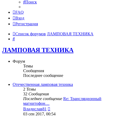
Поиск
FAQ
Вход
Регистрация
Список форумов
ЛАМПОВАЯ ТЕХНИКА
Поиск
ЛАМПОВАЯ ТЕХНИКА
Форум
Темы
Сообщения
Последнее сообщение
Отечественная ламповая техника
2
Темы
32
Сообщения
Последнее сообщение
Re: Трансляционный
магнитофон…
Перейти
Владислав81
к
03 сен 2017, 00:54
последнему