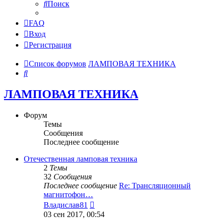
Поиск
FAQ
Вход
Регистрация
Список форумов
ЛАМПОВАЯ ТЕХНИКА
Поиск
ЛАМПОВАЯ ТЕХНИКА
Форум
Темы
Сообщения
Последнее сообщение
Отечественная ламповая техника
2
Темы
32
Сообщения
Последнее сообщение
Re: Трансляционный
магнитофон…
Перейти
Владислав81
к
03 сен 2017, 00:54
последнему