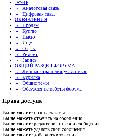
ЭФИР
↳ Аналоговая связь
↳ Цифровая связь
ОБЪЯВЛЕНИЯ
↳ Продам
↳ Куплю
↳ Имею
↳ Ищу
↳ Отдам
↳ Ремонт
↳ Запись
ОБЩИЙ РАЗДЕЛ ФОРУМА
↳ Личные странички участников
↳ Курилка
↳ Общие темы
↳ Обсуждение работы форума
Права доступа
Вы
не можете
начинать темы
Вы
не можете
отвечать на сообщения
Вы
не можете
редактировать свои сообщения
Вы
не можете
удалять свои сообщения
Вы
не можете
добавлять вложения