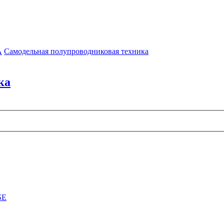
А
Самодельная полупроводниковая техника
ка
SE