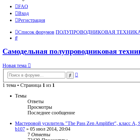
FAQ
Вход
Регистрация
Список форумов
ПОЛУПРОВОДНИКОВАЯ ТЕХНИК
Поиск
Самодельная полупроводниковая техни
Новая тема
Расширенный
Поиск
поиск
1 тема • Страница
1
из
1
Темы
Ответы
Просмотры
Последнее сообщение
Мастеровой усилитель "The Pass Zen Amplifier", класс A, 
b107
»
05 июл 2014, 20:04
7
Ответы