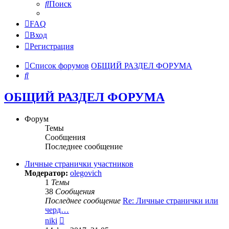
Поиск
FAQ
Вход
Регистрация
Список форумов
ОБЩИЙ РАЗДЕЛ ФОРУМА
Поиск
ОБЩИЙ РАЗДЕЛ ФОРУМА
Форум
Темы
Сообщения
Последнее сообщение
Личные странички участников
Модератор:
olegovich
1
Темы
38
Сообщения
Последнее сообщение
Re: Личные странички или
черд…
Перейти
niki
к