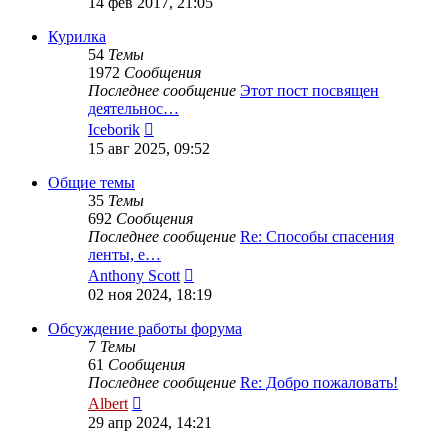
14 фев 2017, 21:05
последнему
сообщению
Курилка
54
Темы
1972
Сообщения
Последнее сообщение
Этот пост посвящен
деятельнос…
Перейти
Iceborik
к
15 авг 2025, 09:52
последнему
сообщению
Общие темы
35
Темы
692
Сообщения
Последнее сообщение
Re: Способы спасения
ленты, е…
Перейти
Anthony Scott
к
02 ноя 2024, 18:19
последнему
сообщению
Обсуждение работы форума
7
Темы
61
Сообщения
Последнее сообщение
Re: Добро пожаловать!
Перейти
Albert
к
29 апр 2024, 14:21
последнему