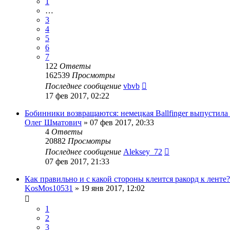
1
…
3
4
5
6
7
122
Ответы
162539
Просмотры
Последнее сообщение
vbvb
17 фев 2017, 02:22
Бобинники возвращаются: немецкая Ballfinger выпусти
Олег Шматович
»
07 фев 2017, 20:33
4
Ответы
20882
Просмотры
Последнее сообщение
Aleksey_72
07 фев 2017, 21:33
Как правильно и с какой стороны клеится ракорд к ленте?
KosMos10531
»
19 янв 2017, 12:02
1
2
3