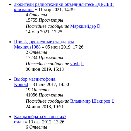
любители радиотехники объединяйтесь ЗДЕСЬ!!!
климанов
»
11 мар 2021, 14:39
4
Ответы
15755
Просмотры
Последнее сообщение
Маркшейдер
14 мар 2021, 17:25
Про 2-дорожечные стандарты
Maximus1988
»
05 июн 2019, 17:26
2
Ответы
17234
Просмотры
Последнее сообщение
vbvb
06 июн 2019, 15:18
Выбор магнитофона.
Konrad
»
31 янв 2017, 14:50
19
Ответы
41056
Просмотры
Последнее сообщение
Владимир Шакиров
24 июн 2018, 19:51
Как разобраться в лентах?
ostan
»
13 окт 2012, 13:26
6
Ответы