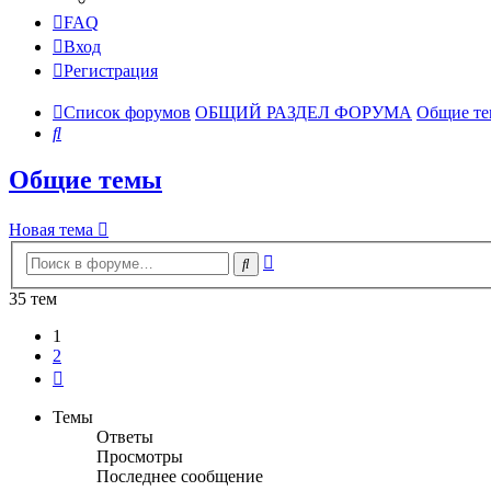
FAQ
Вход
Регистрация
Список форумов
ОБЩИЙ РАЗДЕЛ ФОРУМА
Общие т
Поиск
Общие темы
Новая тема
Расширенный
Поиск
поиск
35 тем
1
2
След.
Темы
Ответы
Просмотры
Последнее сообщение