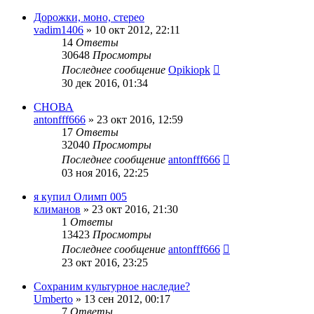
Дорожки, моно, стерео
vadim1406
»
10 окт 2012, 22:11
14
Ответы
30648
Просмотры
Последнее сообщение
Opikiopk
30 дек 2016, 01:34
СНОВА
antonfff666
»
23 окт 2016, 12:59
17
Ответы
32040
Просмотры
Последнее сообщение
antonfff666
03 ноя 2016, 22:25
я купил Олимп 005
климанов
»
23 окт 2016, 21:30
1
Ответы
13423
Просмотры
Последнее сообщение
antonfff666
23 окт 2016, 23:25
Сохраним культурное наследие?
Umberto
»
13 сен 2012, 00:17
7
Ответы