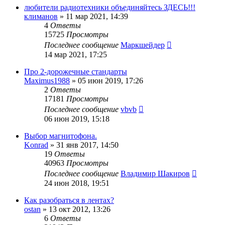
любители радиотехники объединяйтесь ЗДЕСЬ!!!
климанов
»
11 мар 2021, 14:39
4
Ответы
15725
Просмотры
Последнее сообщение
Маркшейдер
14 мар 2021, 17:25
Про 2-дорожечные стандарты
Maximus1988
»
05 июн 2019, 17:26
2
Ответы
17181
Просмотры
Последнее сообщение
vbvb
06 июн 2019, 15:18
Выбор магнитофона.
Konrad
»
31 янв 2017, 14:50
19
Ответы
40963
Просмотры
Последнее сообщение
Владимир Шакиров
24 июн 2018, 19:51
Как разобраться в лентах?
ostan
»
13 окт 2012, 13:26
6
Ответы