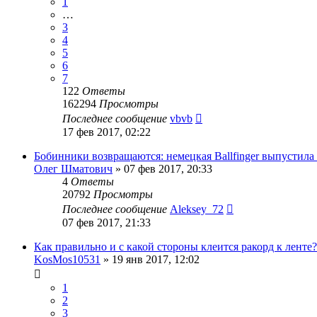
1
…
3
4
5
6
7
122
Ответы
162294
Просмотры
Последнее сообщение
vbvb
17 фев 2017, 02:22
Бобинники возвращаются: немецкая Ballfinger выпусти
Олег Шматович
»
07 фев 2017, 20:33
4
Ответы
20792
Просмотры
Последнее сообщение
Aleksey_72
07 фев 2017, 21:33
Как правильно и с какой стороны клеится ракорд к ленте?
KosMos10531
»
19 янв 2017, 12:02
1
2
3