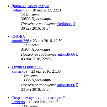
Дорожки, моно, стерео
vadim1406
»
10 окт 2012, 22:11
14
Ответы
30598
Просмотры
Последнее сообщение
Opikiopk
30 дек 2016, 01:34
СНОВА
antonfff666
»
23 окт 2016, 12:59
17
Ответы
31937
Просмотры
Последнее сообщение
antonfff666
03 ноя 2016, 22:25
я купил Олимп 005
климанов
»
23 окт 2016, 21:30
1
Ответы
13386
Просмотры
Последнее сообщение
antonfff666
23 окт 2016, 23:25
Сохраним культурное наследие?
Umberto
»
13 сен 2012, 00:17
7
Ответы