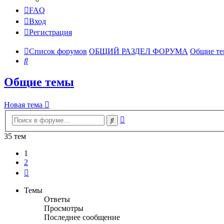
FAQ
Вход
Регистрация
Список форумов
ОБЩИЙ РАЗДЕЛ ФОРУМА
Общие т
Поиск
Общие темы
Новая тема
Расширенный
Поиск
поиск
35 тем
1
2
След.
Темы
Ответы
Просмотры
Последнее сообщение