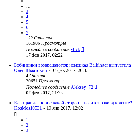
1
…
3
4
5
6
7
122
Ответы
161906
Просмотры
Последнее сообщение
vbvb
17 фев 2017, 02:22
Бобинники возвращаются: немецкая Ballfinger выпусти
Олег Шматович
»
07 фев 2017, 20:33
4
Ответы
20651
Просмотры
Последнее сообщение
Aleksey_72
07 фев 2017, 21:33
Как правильно и с какой стороны клеится ракорд к ленте?
KosMos10531
»
19 янв 2017, 12:02
1
2
3