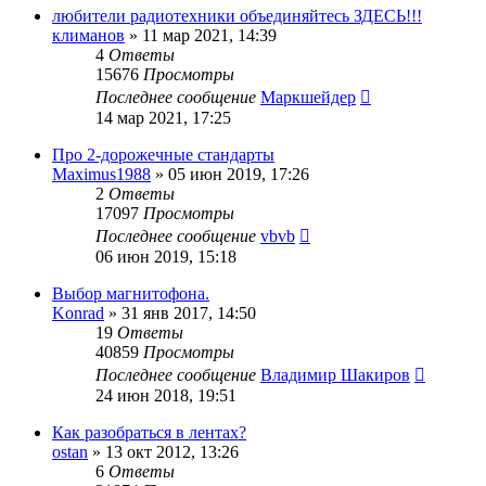
любители радиотехники объединяйтесь ЗДЕСЬ!!!
климанов
»
11 мар 2021, 14:39
4
Ответы
15676
Просмотры
Последнее сообщение
Маркшейдер
14 мар 2021, 17:25
Про 2-дорожечные стандарты
Maximus1988
»
05 июн 2019, 17:26
2
Ответы
17097
Просмотры
Последнее сообщение
vbvb
06 июн 2019, 15:18
Выбор магнитофона.
Konrad
»
31 янв 2017, 14:50
19
Ответы
40859
Просмотры
Последнее сообщение
Владимир Шакиров
24 июн 2018, 19:51
Как разобраться в лентах?
ostan
»
13 окт 2012, 13:26
6
Ответы