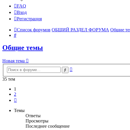
FAQ
Вход
Регистрация
Список форумов
ОБЩИЙ РАЗДЕЛ ФОРУМА
Общие т
Поиск
Общие темы
Новая тема
Расширенный
Поиск
поиск
35 тем
1
2
След.
Темы
Ответы
Просмотры
Последнее сообщение