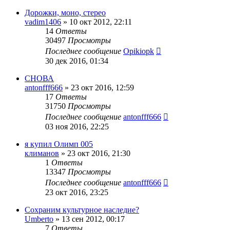
Дорожки, моно, стерео
vadim1406
»
10 окт 2012, 22:11
14
Ответы
30497
Просмотры
Последнее сообщение
Opikiopk
30 дек 2016, 01:34
СНОВА
antonfff666
»
23 окт 2016, 12:59
17
Ответы
31750
Просмотры
Последнее сообщение
antonfff666
03 ноя 2016, 22:25
я купил Олимп 005
климанов
»
23 окт 2016, 21:30
1
Ответы
13347
Просмотры
Последнее сообщение
antonfff666
23 окт 2016, 23:25
Сохраним культурное наследие?
Umberto
»
13 сен 2012, 00:17
7
Ответы