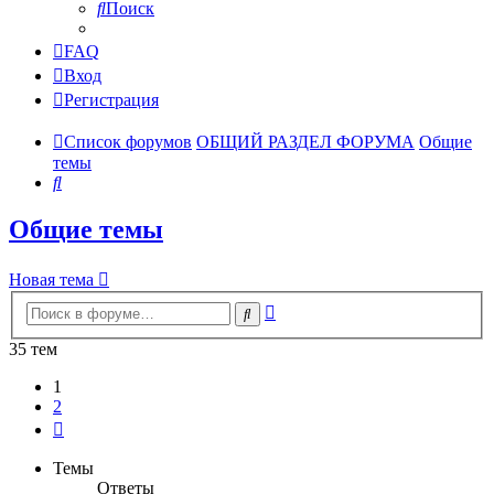
Поиск
FAQ
Вход
Регистрация
Список форумов
ОБЩИЙ РАЗДЕЛ ФОРУМА
Общие
темы
Поиск
Общие темы
Новая тема
Расширенный
Поиск
поиск
35 тем
1
2
След.
Темы
Ответы