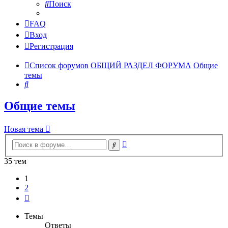
Поиск
FAQ
Вход
Регистрация
Список форумов
ОБЩИЙ РАЗДЕЛ ФОРУМА
Общие
темы
Поиск
Общие темы
Новая тема
Расширенный
Поиск
поиск
35 тем
1
2
След.
Темы
Ответы