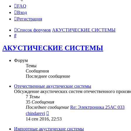
FAQ
Вход
Регистрация
Список форумов
АКУСТИЧЕСКИЕ СИСТЕМЫ
Поиск
АКУСТИЧЕСКИЕ СИСТЕМЫ
Форум
Темы
Сообщения
Последнее сообщение
Отечественные акустические системы
Обсуждение акустических систем отечественного произв
7
Темы
35
Сообщения
Последнее сообщение
Re: Электроника 25АС 033
Перейти
chindarevi
к
14 сен 2016, 22:53
последнему
сообщению
Импортные акустические системы