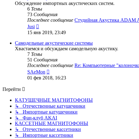
Обсуждение импортных акустических систем.
6
Темы
73
Сообщения
Последнее сообщение
Студийная Акустика ADAM 
Перейти
Jusi
к
15 янв 2019, 23:49
последнему
сообщению
Самодельные акустические системы
Хвастаемся и обсуждаем самодельную акустику.
7
Темы
51
Сообщения
Последнее сообщение
Re: Компьютерные "колоночк
Перейти
SAeMon
к
01 фев 2018, 16:23
последнему
сообщению
Перейти
КАТУШЕЧНЫЕ МАГНИТОФОНЫ
↳ Отечественные катушечники
↳ Импортные катушечники
↳ Фан-клуб AKAI
КАССЕТНЫЕ МАГНИТОФОНЫ
↳ Отечественные кассетники
↳ Импортные кассетники