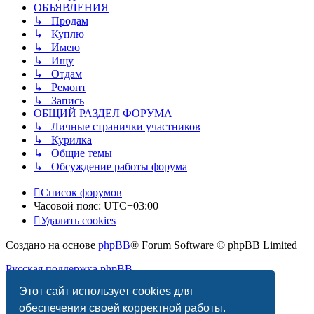
ОБЪЯВЛЕНИЯ
↳ Продам
↳ Куплю
↳ Имею
↳ Ищу
↳ Отдам
↳ Ремонт
↳ Запись
ОБЩИЙ РАЗДЕЛ ФОРУМА
↳ Личные странички участников
↳ Курилка
↳ Общие темы
↳ Обсуждение работы форума
Список форумов
Часовой пояс:
UTC+03:00
Удалить cookies
Создано на основе
phpBB
® Forum Software © phpBB Limited
Русская поддержка phpBB
Этот сайт использует cookies для
Конфиденциальность
|
Правила
обеспечения своей корректной работы.