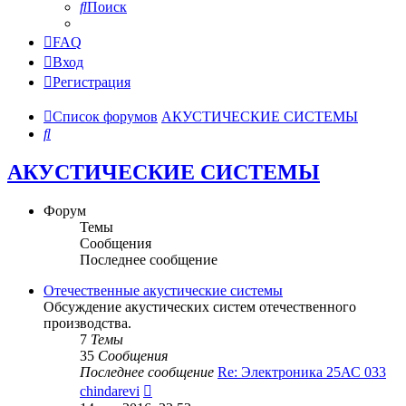
Поиск
FAQ
Вход
Регистрация
Список форумов
АКУСТИЧЕСКИЕ СИСТЕМЫ
Поиск
АКУСТИЧЕСКИЕ СИСТЕМЫ
Форум
Темы
Сообщения
Последнее сообщение
Отечественные акустические системы
Обсуждение акустических систем отечественного
производства.
7
Темы
35
Сообщения
Последнее сообщение
Re: Электроника 25АС 033
Перейти
chindarevi
к