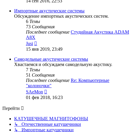
14 сен 2016, 22:53
последнему
сообщению
Импортные акустические системы
Обсуждение импортных акустических систем.
6
Темы
73
Сообщения
Последнее сообщение
Студийная Акустика ADAM
A8X
Перейти
Jusi
к
15 янв 2019, 23:49
последнему
сообщению
Самодельные акустические системы
Хвастаемся и обсуждаем самодельную акустику.
7
Темы
51
Сообщения
Последнее сообщение
Re: Компьютерные
"колоночки"
Перейти
SAeMon
к
01 фев 2018, 16:23
последнему
сообщению
Перейти
КАТУШЕЧНЫЕ МАГНИТОФОНЫ
↳ Отечественные катушечники
↳ Импортные катушечники