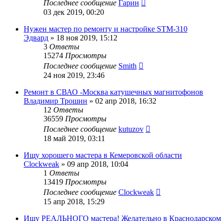
Последнее сообщение
Гарин
03 дек 2019, 00:20
Нужен мастер по ремонту и настройке STM-310
Эдвард
»
18 ноя 2019, 15:12
3
Ответы
15274
Просмотры
Последнее сообщение
Smith
24 ноя 2019, 23:46
Ремонт в СВАО -Москва катушечных магнитофонов
Владимир Трошин
»
02 апр 2018, 16:32
12
Ответы
36559
Просмотры
Последнее сообщение
kutuzov
18 май 2019, 03:11
Ищу хорошего мастера в Кемеровской области
Clockweak
»
09 апр 2018, 10:04
1
Ответы
13419
Просмотры
Последнее сообщение
Clockweak
15 апр 2018, 15:29
Ищу РЕАЛЬНОГО мастера! Желательно в Краснодарском