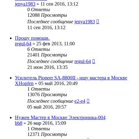
jenya1983
»
11 сен 2016, 13:12
0
Ответы
12088
Просмотры
Последнее сообщение
jenya1983
11 сен 2016, 13:12
Прошу помощи.
regul-64
»
25 фев 2013, 11:00
6
Ответы
21401
Просмотры
Последнее сообщение
regul-64
21 июн 2016, 13:35
Усилитель Pioneer SA-8800II - ищу мастера в Москве
XHopfen
»
05 май 2016, 20:49
1
Ответы
13076
Просмотры
Последнее сообщение
e2-e4
05 май 2016, 20:57
Нужен Мастер в Москве Электроника-004
bb8
»
26 мар 2016, 15:09
1
Ответы
12371
Просмотры