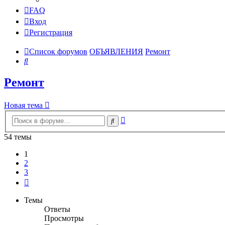
FAQ
Вход
Регистрация
Список форумов
ОБЪЯВЛЕНИЯ
Ремонт
Поиск
Ремонт
Новая тема
Расширенный
Поиск
поиск
54 темы
1
2
3
След.
Темы
Ответы
Просмотры