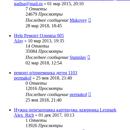
gadisa@mail.ru
»
01 мар 2015, 20:10
7
Ответы
24679
Просмотры
Последнее сообщение
Makovey
28 мар 2018, 18:45
Help Ремонт Олимпа 005
Afay
»
10 мар 2013, 19:35
14
Ответы
35084
Просмотры
Последнее сообщение
Stanislav
02 мар 2018, 12:54
ремонт р/приемника деген 1103
permakof
»
25 янв 2018, 21:40
0
Ответы
12016
Просмотры
Последнее сообщение
permakof
25 янв 2018, 21:40
Нужна перезаправка картриджа лазерника Lexmark
Alex_Rich
»
01 дек 2017, 10:13
1
Ответы
13926
Просмотры