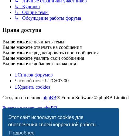
↳ Личные странички участников
↳ Курилка
↳ Общие темы
↳ Обсуждение работы форума
Права доступа
Вы
не можете
начинать темы
Вы
не можете
отвечать на сообщения
Вы
не можете
редактировать свои сообщения
Вы
не можете
удалять свои сообщения
Вы
не можете
добавлять вложения
Список форумов
Часовой пояс:
UTC+03:00
Удалить cookies
Создано на основе
phpBB
® Forum Software © phpBB Limited
Русская поддержка phpBB
Этот сайт использует cookies для
Конфиденциальность
|
Правила
обеспечения своей корректной работы.
Подробнее