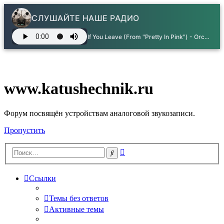
СЛУШАЙТЕ НАШЕ РАДИО
If You Leave (From "Pretty In Pink") - Orchestral Manoeuvres in the dark (OMD)
www.katushechnik.ru
Форум посвящён устройствам аналоговой звукозаписи.
Пропустить
Расширенный
Поиск
поиск
Ссылки
Темы без ответов
Активные темы