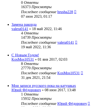
0
Ответы
16373
Просмотры
Последнее сообщение
hrusha228
07 июн 2023, 01:17
Замена ракорда
valera0141
»
18 май 2022, 11:46
4
Ответы
14739
Просмотры
Последнее сообщение
valera0141
19 май 2022, 11:36
С Новым Годом!
KosMos10531
»
01 янв 2017, 02:03
8
Ответы
27770
Просмотры
Последнее сообщение
KosMos10531
31 дек 2021, 21:54
Мои записи русского рока на катушках
Юрий Фёдорович
»
08 июн 2017, 13:48
1
Ответы
15932
Просмотры
Последнее сообщение
Юрий Фёдорович