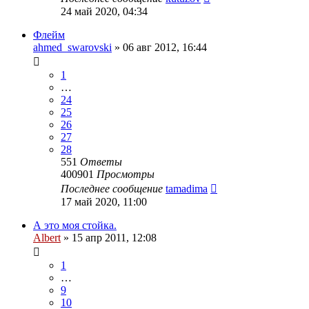
24 май 2020, 04:34
Флейм
ahmed_swarovski
»
06 авг 2012, 16:44
1
…
24
25
26
27
28
551
Ответы
400901
Просмотры
Последнее сообщение
tamadima
17 май 2020, 11:00
А это моя стойка.
Albert
»
15 апр 2011, 12:08
1
…
9
10