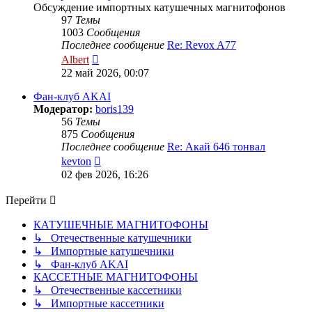
Обсуждение импортных катушечных магнитофонов
97
Темы
1003
Сообщения
Последнее сообщение
Re: Revox A77
Перейти
Albert
к
22 май 2026, 00:07
последнему
сообщению
Фан-клуб AKAI
Модератор:
boris139
56
Темы
875
Сообщения
Последнее сообщение
Re: Акай 646 тонвал
Перейти
kevton
к
02 фев 2026, 16:26
последнему
сообщению
Перейти
КАТУШЕЧНЫЕ МАГНИТОФОНЫ
↳ Отечественные катушечники
↳ Импортные катушечники
↳ Фан-клуб AKAI
КАССЕТНЫЕ МАГНИТОФОНЫ
↳ Отечественные кассетники
↳ Импортные кассетники