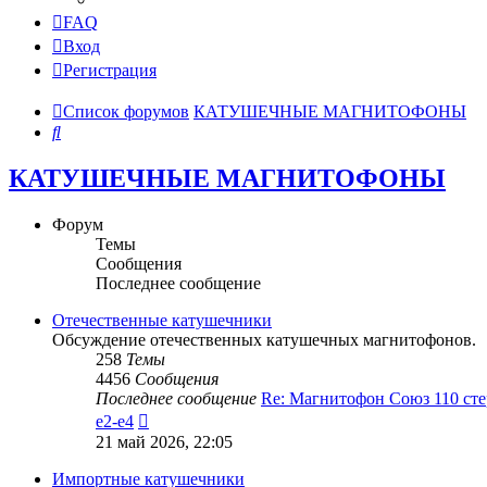
FAQ
Вход
Регистрация
Список форумов
КАТУШЕЧНЫЕ МАГНИТОФОНЫ
Поиск
КАТУШЕЧНЫЕ МАГНИТОФОНЫ
Форум
Темы
Сообщения
Последнее сообщение
Отечественные катушечники
Обсуждение отечественных катушечных магнитофонов.
258
Темы
4456
Сообщения
Последнее сообщение
Re: Магнитофон Союз 110 сте
Перейти
e2-e4
к
21 май 2026, 22:05
последнему
сообщению
Импортные катушечники