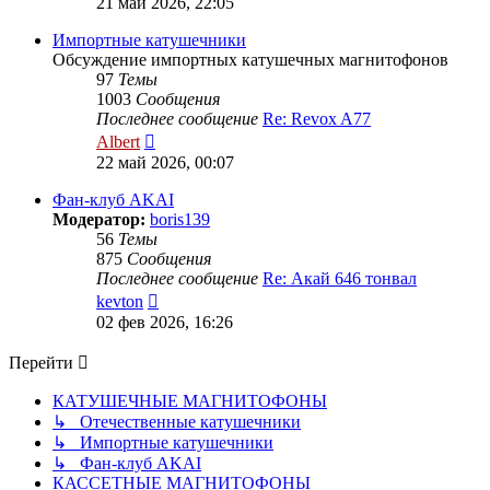
21 май 2026, 22:05
последнему
сообщению
Импортные катушечники
Обсуждение импортных катушечных магнитофонов
97
Темы
1003
Сообщения
Последнее сообщение
Re: Revox A77
Перейти
Albert
к
22 май 2026, 00:07
последнему
сообщению
Фан-клуб AKAI
Модератор:
boris139
56
Темы
875
Сообщения
Последнее сообщение
Re: Акай 646 тонвал
Перейти
kevton
к
02 фев 2026, 16:26
последнему
сообщению
Перейти
КАТУШЕЧНЫЕ МАГНИТОФОНЫ
↳ Отечественные катушечники
↳ Импортные катушечники
↳ Фан-клуб AKAI
КАССЕТНЫЕ МАГНИТОФОНЫ