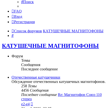
Поиск
FAQ
Вход
Регистрация
Список форумов
КАТУШЕЧНЫЕ МАГНИТОФОНЫ
Поиск
КАТУШЕЧНЫЕ МАГНИТОФОНЫ
Форум
Темы
Сообщения
Последнее сообщение
Отечественные катушечники
Обсуждение отечественных катушечных магнитофонов.
258
Темы
4456
Сообщения
Последнее сообщение
Re: Магнитофон Союз 110
стерео
Перейти
e2-e4
к