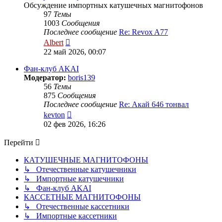
Обсуждение импортных катушечных магнитофонов
97
Темы
1003
Сообщения
Последнее сообщение
Re: Revox A77
Перейти
Albert
к
22 май 2026, 00:07
последнему
сообщению
Фан-клуб AKAI
Модератор:
boris139
56
Темы
875
Сообщения
Последнее сообщение
Re: Акай 646 тонвал
Перейти
kevton
к
02 фев 2026, 16:26
последнему
сообщению
Перейти
КАТУШЕЧНЫЕ МАГНИТОФОНЫ
↳ Отечественные катушечники
↳ Импортные катушечники
↳ Фан-клуб AKAI
КАССЕТНЫЕ МАГНИТОФОНЫ
↳ Отечественные кассетники
↳ Импортные кассетники