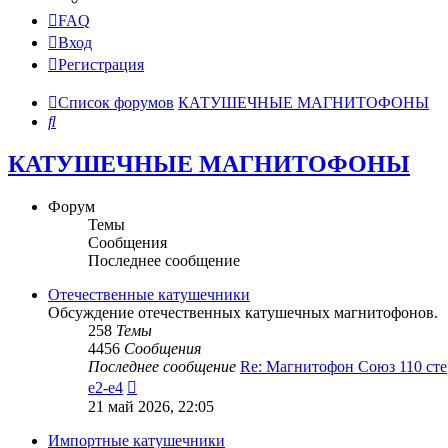
FAQ
Вход
Регистрация
Список форумов
КАТУШЕЧНЫЕ МАГНИТОФОНЫ
Поиск
КАТУШЕЧНЫЕ МАГНИТОФОНЫ
Форум
Темы
Сообщения
Последнее сообщение
Отечественные катушечники
Обсуждение отечественных катушечных магнитофонов.
258
Темы
4456
Сообщения
Последнее сообщение
Re: Магнитофон Союз 110 сте
Перейти
e2-e4
к
21 май 2026, 22:05
последнему
сообщению
Импортные катушечники