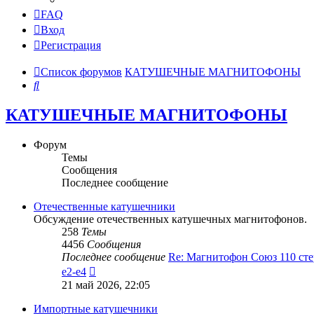
FAQ
Вход
Регистрация
Список форумов
КАТУШЕЧНЫЕ МАГНИТОФОНЫ
Поиск
КАТУШЕЧНЫЕ МАГНИТОФОНЫ
Форум
Темы
Сообщения
Последнее сообщение
Отечественные катушечники
Обсуждение отечественных катушечных магнитофонов.
258
Темы
4456
Сообщения
Последнее сообщение
Re: Магнитофон Союз 110 сте
Перейти
e2-e4
к
21 май 2026, 22:05
последнему
сообщению
Импортные катушечники