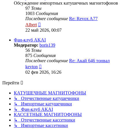
Обсуждение импортных катушечных магнитофонов
97
Темы
1003
Сообщения
Последнее сообщение
Re: Revox A77
Перейти
Albert
к
22 май 2026, 00:07
последнему
сообщению
Фан-клуб AKAI
Модератор:
boris139
56
Темы
875
Сообщения
Последнее сообщение
Re: Акай 646 тонвал
Перейти
kevton
к
02 фев 2026, 16:26
последнему
сообщению
Перейти
КАТУШЕЧНЫЕ МАГНИТОФОНЫ
↳ Отечественные катушечники
↳ Импортные катушечники
↳ Фан-клуб AKAI
КАССЕТНЫЕ МАГНИТОФОНЫ
↳ Отечественные кассетники
↳ Импортные кассетники