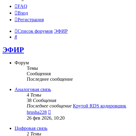
FAQ
Вход
Регистрация
Список форумов
ЭФИР
Поиск
ЭФИР
Форум
Темы
Сообщения
Последнее сообщение
Аналоговая связь
4
Темы
38
Сообщения
Последнее сообщение
Крутой RDS кодировщик
Перейти
hrusha228
к
26 фев 2026, 10:20
последнему
сообщению
Цифровая связь
2
Темы