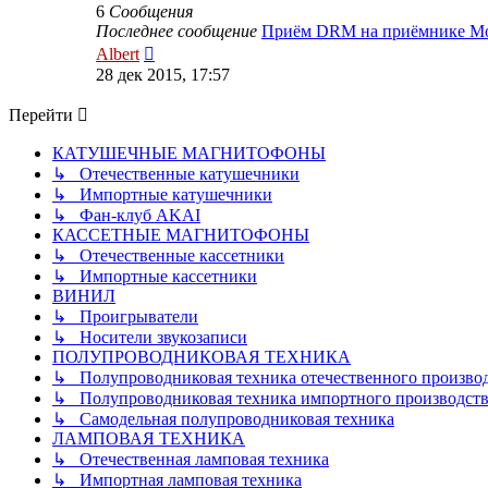
6
Сообщения
Последнее сообщение
Приём DRM на приёмнике M
Перейти
Albert
к
28 дек 2015, 17:57
последнему
сообщению
Перейти
КАТУШЕЧНЫЕ МАГНИТОФОНЫ
↳ Отечественные катушечники
↳ Импортные катушечники
↳ Фан-клуб AKAI
КАССЕТНЫЕ МАГНИТОФОНЫ
↳ Отечественные кассетники
↳ Импортные кассетники
ВИНИЛ
↳ Проигрыватели
↳ Носители звукозаписи
ПОЛУПРОВОДНИКОВАЯ ТЕХНИКА
↳ Полупроводниковая техника отечественного произво
↳ Полупроводниковая техника импортного производств
↳ Самодельная полупроводниковая техника
ЛАМПОВАЯ ТЕХНИКА
↳ Отечественная ламповая техника
↳ Импортная ламповая техника