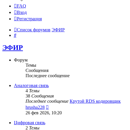
FAQ
Вход
Регистрация
Список форумов
ЭФИР
Поиск
ЭФИР
Форум
Темы
Сообщения
Последнее сообщение
Аналоговая связь
4
Темы
38
Сообщения
Последнее сообщение
Крутой RDS кодировщик
Перейти
hrusha228
к
26 фев 2026, 10:20
последнему
сообщению
Цифровая связь
2
Темы