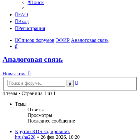
Поиск
FAQ
Вход
Регистрация
Список форумов
ЭФИР
Аналоговая связь
Поиск
Аналоговая связь
Новая тема
Расширенный
Поиск
поиск
4 темы • Страница
1
из
1
Темы
Ответы
Просмотры
Последнее сообщение
Крутой RDS кодировщик
hrusha228
»
26 фев 2026, 10:20