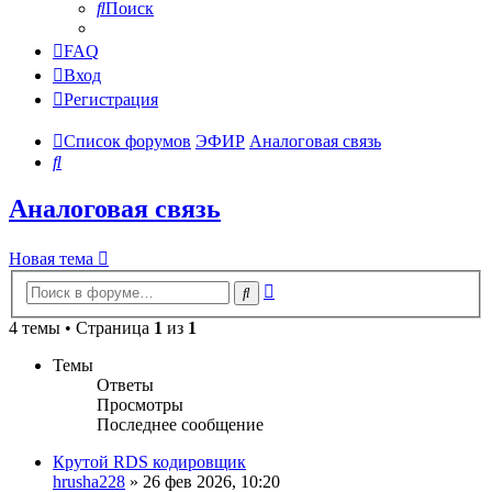
Поиск
FAQ
Вход
Регистрация
Список форумов
ЭФИР
Аналоговая связь
Поиск
Аналоговая связь
Новая тема
Расширенный
Поиск
поиск
4 темы • Страница
1
из
1
Темы
Ответы
Просмотры
Последнее сообщение
Крутой RDS кодировщик
hrusha228
»
26 фев 2026, 10:20