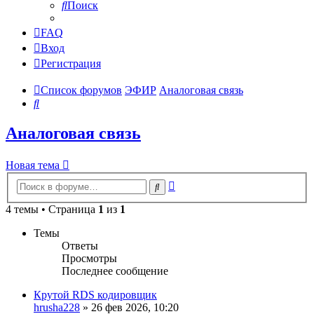
Поиск
FAQ
Вход
Регистрация
Список форумов
ЭФИР
Аналоговая связь
Поиск
Аналоговая связь
Новая тема
Расширенный
Поиск
поиск
4 темы • Страница
1
из
1
Темы
Ответы
Просмотры
Последнее сообщение
Крутой RDS кодировщик
hrusha228
»
26 фев 2026, 10:20