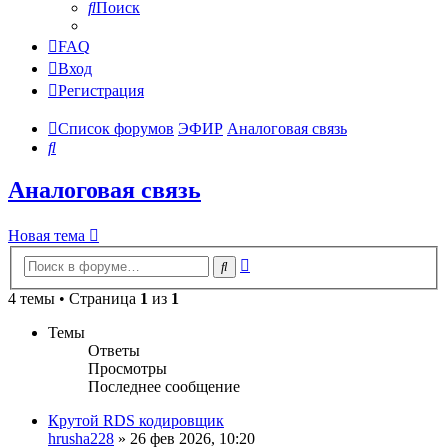
Поиск
FAQ
Вход
Регистрация
Список форумов
ЭФИР
Аналоговая связь
Поиск
Аналоговая связь
Новая тема
Расширенный
Поиск
поиск
4 темы • Страница
1
из
1
Темы
Ответы
Просмотры
Последнее сообщение
Крутой RDS кодировщик
hrusha228
»
26 фев 2026, 10:20