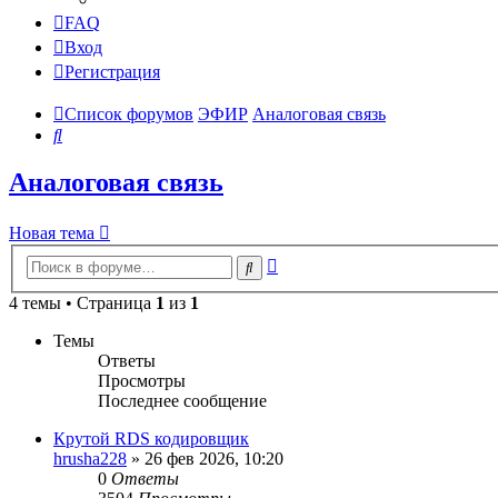
FAQ
Вход
Регистрация
Список форумов
ЭФИР
Аналоговая связь
Поиск
Аналоговая связь
Новая тема
Расширенный
Поиск
поиск
4 темы • Страница
1
из
1
Темы
Ответы
Просмотры
Последнее сообщение
Крутой RDS кодировщик
hrusha228
»
26 фев 2026, 10:20
0
Ответы