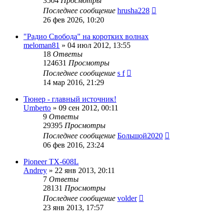
3504
Просмотры
Последнее сообщение
hrusha228
26 фев 2026, 10:20
"Радио Свобода" на коротких волнах
meloman81
»
04 июл 2012, 13:55
18
Ответы
124631
Просмотры
Последнее сообщение
s f
14 мар 2016, 21:29
Тюнер - главный источник!
Umberto
»
09 сен 2012, 00:11
9
Ответы
29395
Просмотры
Последнее сообщение
Большой2020
06 фев 2016, 23:24
Pioneer TX-608L
Andrey
»
22 янв 2013, 20:11
7
Ответы
28131
Просмотры
Последнее сообщение
volder
23 янв 2013, 17:57