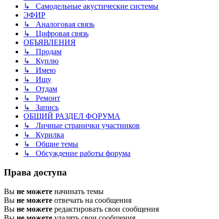
↳ Самодельные акустические системы
ЭФИР
↳ Аналоговая связь
↳ Цифровая связь
ОБЪЯВЛЕНИЯ
↳ Продам
↳ Куплю
↳ Имею
↳ Ищу
↳ Отдам
↳ Ремонт
↳ Запись
ОБЩИЙ РАЗДЕЛ ФОРУМА
↳ Личные странички участников
↳ Курилка
↳ Общие темы
↳ Обсуждение работы форума
Права доступа
Вы
не можете
начинать темы
Вы
не можете
отвечать на сообщения
Вы
не можете
редактировать свои сообщения
Вы
не можете
удалять свои сообщения