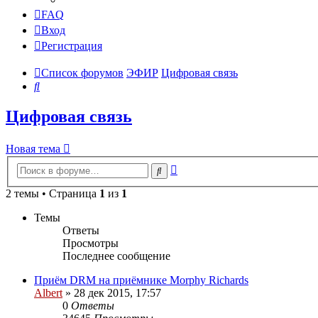
FAQ
Вход
Регистрация
Список форумов
ЭФИР
Цифровая связь
Поиск
Цифровая связь
Новая тема
Расширенный
Поиск
поиск
2 темы • Страница
1
из
1
Темы
Ответы
Просмотры
Последнее сообщение
Приём DRM на приёмнике Morphy Richards
Albert
»
28 дек 2015, 17:57
0
Ответы