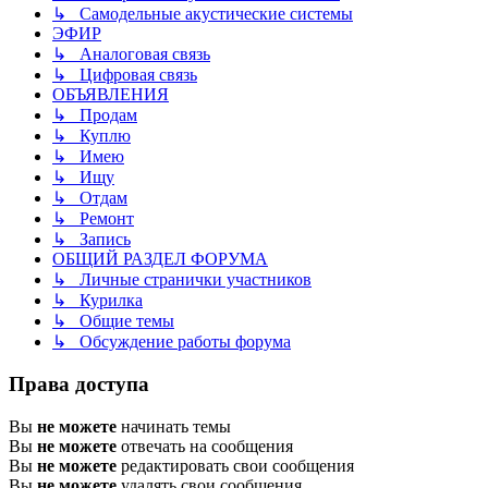
↳ Самодельные акустические системы
ЭФИР
↳ Аналоговая связь
↳ Цифровая связь
ОБЪЯВЛЕНИЯ
↳ Продам
↳ Куплю
↳ Имею
↳ Ищу
↳ Отдам
↳ Ремонт
↳ Запись
ОБЩИЙ РАЗДЕЛ ФОРУМА
↳ Личные странички участников
↳ Курилка
↳ Общие темы
↳ Обсуждение работы форума
Права доступа
Вы
не можете
начинать темы
Вы
не можете
отвечать на сообщения
Вы
не можете
редактировать свои сообщения
Вы
не можете
удалять свои сообщения