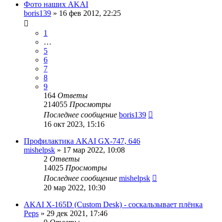
Фото наших AKAI
boris139
»
16 фев 2012, 22:25
1
…
5
6
7
8
9
164
Ответы
214055
Просмотры
Последнее сообщение
boris139
16 окт 2023, 15:16
Профилактика AKAI GX-747, 646
mishelpsk
»
17 мар 2022, 10:08
2
Ответы
14025
Просмотры
Последнее сообщение
mishelpsk
20 мар 2022, 10:30
AKAI X-165D (Custom Desk) - соскальзывает плёнка
Peps
»
29 дек 2021, 17:46