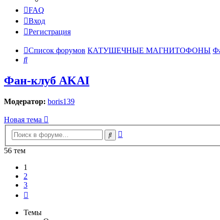
FAQ
Вход
Регистрация
Список форумов
КАТУШЕЧНЫЕ МАГНИТОФОНЫ
Ф
Поиск
Фан-клуб AKAI
Модератор:
boris139
Новая тема
Расширенный
Поиск
поиск
56 тем
1
2
3
След.
Темы