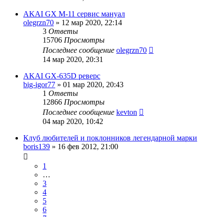
AKAI GX M-11 сервис мануал
olegrzn70
»
12 мар 2020, 22:14
3
Ответы
15706
Просмотры
Последнее сообщение
olegrzn70
14 мар 2020, 20:31
AKAI GX-635D реверс
big-igor77
»
01 мар 2020, 20:43
1
Ответы
12866
Просмотры
Последнее сообщение
kevton
04 мар 2020, 10:42
Клуб любителей и поклонников легендарной марки
boris139
»
16 фев 2012, 21:00
1
…
3
4
5
6