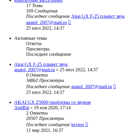
Импортные кассетники
17
Темы
169
Сообщения
Последнее сообщение
Akai GX F-25 плывет звук
Перейти
anatol_2007@mail.ru
к
25 июл 2022, 14:37
последнему
сообщению
Активные темы
Ответы
Просмотры
Последнее сообщение
Akai GX F-25 плывет звук
anatol_2007@mail.ru
»
25 июл 2022, 14:37
0
Ответы
34862
Просмотры
Последнее сообщение
anatol_2007@mail.ru
25 июл 2022, 14:37
AKAI GX Z5000 проблемы со звуком
AndBal
»
19 ноя 2020, 17:14
2
Ответы
20507
Просмотры
Последнее сообщение
kevton
11 мар 2021, 16:37