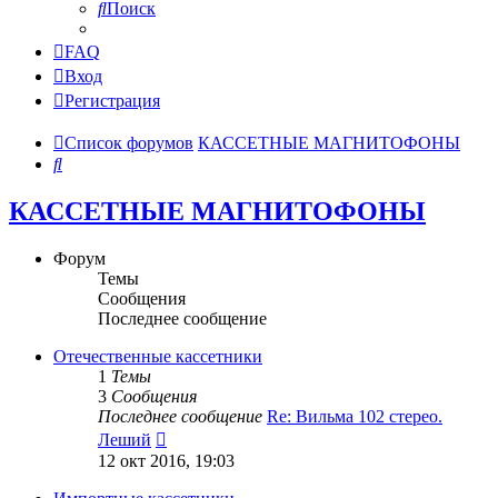
Поиск
FAQ
Вход
Регистрация
Список форумов
КАССЕТНЫЕ МАГНИТОФОНЫ
Поиск
КАССЕТНЫЕ МАГНИТОФОНЫ
Форум
Темы
Сообщения
Последнее сообщение
Отечественные кассетники
1
Темы
3
Сообщения
Последнее сообщение
Re: Вильма 102 стерео.
Перейти
Леший
к
12 окт 2016, 19:03
последнему
сообщению