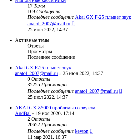
Импортные кассетники
17
Темы
169
Сообщения
Последнее сообщение
Akai GX F-25 плывет звук
Перейти
anatol_2007@mail.ru
к
25 июл 2022, 14:37
последнему
сообщению
Активные темы
Ответы
Просмотры
Последнее сообщение
Akai GX F-25 плывет звук
anatol_2007@mail.ru
»
25 июл 2022, 14:37
0
Ответы
35255
Просмотры
Последнее сообщение
anatol_2007@mail.ru
25 июл 2022, 14:37
AKAI GX Z5000 проблемы со звуком
AndBal
»
19 ноя 2020, 17:14
2
Ответы
20652
Просмотры
Последнее сообщение
kevton
11 мар 2021, 16:37