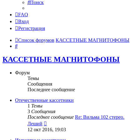
Поиск
FAQ
Вход
Регистрация
Список форумов
КАССЕТНЫЕ МАГНИТОФОНЫ
Поиск
КАССЕТНЫЕ МАГНИТОФОНЫ
Форум
Темы
Сообщения
Последнее сообщение
Отечественные кассетники
1
Темы
3
Сообщения
Последнее сообщение
Re: Вильма 102 стерео.
Перейти
Леший
к
12 окт 2016, 19:03
последнему
сообщению